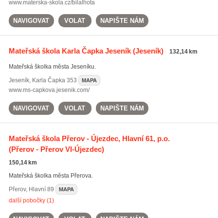
www.materska-skola.cz/bilalhota
NAVIGOVAT
VOLAT
NAPIŠTE NÁM
Mateřská škola Karla Čapka Jeseník
(Jeseník)
132,14 km
Mateřská školka města Jeseníku.
Jeseník
,
Karla Čapka 353
MAPA
www.ms-capkova.jesenik.com/
NAVIGOVAT
VOLAT
NAPIŠTE NÁM
Mateřská škola Přerov - Újezdec, Hlavní 61, p.o.
(Přerov - Přerov VI-Újezdec)
150,14 km
Mateřská školka města Přerova.
Přerov
,
Hlavní 89
MAPA
další pobočky (1)