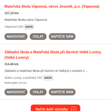
Mateřská škola Vápenná, okres Jeseník, p.o.
(Vápenná)
127,22 km
Mateřská školka obce Vápenná.
Vápenná
449
MAPA
NAVIGOVAT
VOLAT
NAPIŠTE NÁM
Základní škola a Mateřská škola při lázních Velké Losiny
(Velké Losiny)
114,46 km
Základní a mateřská škola při lázních ve Velkých Losinách s ...
Velké Losiny
,
Lázeňská 240
MAPA
www.spec-zs.cz/
NAVIGOVAT
VOLAT
NAPIŠTE NÁM
Načíst další výsledky