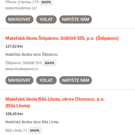
Přerov
,
U tenisu 170
MAPA
www.msutenisu.cz/
NAVIGOVAT
VOLAT
NAPIŠTE NÁM
Mateřská škola Štěpánov, Sídliště 555, p.o.
(Štěpánov)
127,02 km
Mateřská školka obce Štěpánov.
Štěpánov
,
Sídliště 555
MAPA
www.msstepanov.cz
NAVIGOVAT
VOLAT
NAPIŠTE NÁM
Mateřská škola Bílá Lhota, okres Olomouc, p.o.
(Bílá Lhota)
108,45 km
Mateřská školka obce Bílá Lhota.
Bílá Lhota
71
MAPA