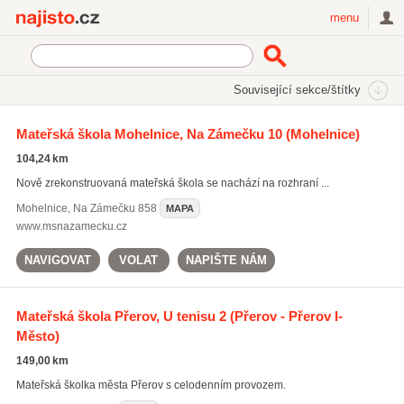
Najisto.cz
menu
SEKCE
ŠTÍTKY
Související sekce/štítky
Najisto.cz
Rodina a společnost
Děti
Mateřské školy
Mateřská škola Mohelnice, Na Zámečku 10
(Mohelnice)
Speciální mateřské školy
(152)
104,24 km
Vícejazyčné mateřské školy
(117)
Nově zrekonstruovaná mateřská škola se nachází na rozhraní ...
Církevní mateřské školy
(28)
Mohelnice
,
Na Zámečku 858
MAPA
www.msnazamecku.cz
NAVIGOVAT
VOLAT
NAPIŠTE NÁM
Mateřská škola Přerov, U tenisu 2
(Přerov - Přerov I-
Město)
149,00 km
Mateřská školka města Přerov s celodenním provozem.