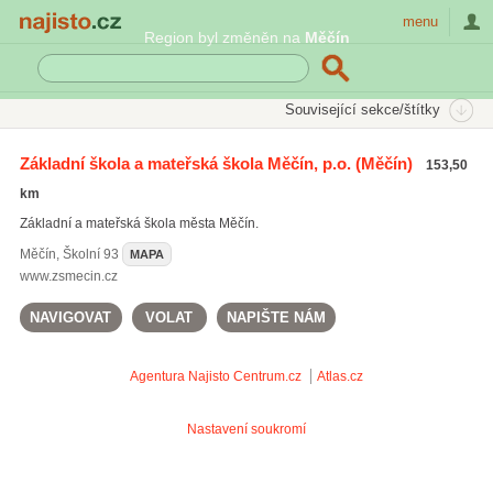
Najisto.cz
menu
Region byl změněn na
Měčín
SEKCE
ŠTÍTKY
Související sekce/štítky
Najisto.cz
Rodina a společnost
Děti
Mateřské školy
Základní škola a mateřská škola Měčín, p.o.
(Měčín)
153,50
Speciální mateřské školy
(152)
km
Vícejazyčné mateřské školy
(117)
Základní a mateřská škola města Měčín.
Církevní mateřské školy
(28)
Měčín
,
Školní 93
MAPA
www.zsmecin.cz
NAVIGOVAT
VOLAT
NAPIŠTE NÁM
Agentura Najisto
Centrum.cz
Atlas.cz
Nastavení soukromí