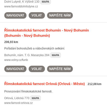
Dolní Lutyně
,
K Výšině 130
MAPA
www.farnostdolnilutyne.cz
NAVIGOVAT
VOLAT
NAPIŠTE NÁM
Římskokatolická farnost Bohumín - Nový Bohumín
(Bohumín - Nový Bohumín)
206,93 km
Pořádání bohoslužeb a náboženských setkání.
Bohumín
,
nám. T. G. Masaryka 284
MAPA
www.volny.cz/funb
NAVIGOVAT
VOLAT
NAPIŠTE NÁM
Římskokatolická farnost Orlová
(Orlová - Město)
212,08 km
Provozování římskokatolické farnosti.
Orlová
,
Lidická 770
MAPA
www.farnost-orlova.cz