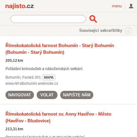
Najisto.cz
menu
SEKCE
ŠTÍTKY
Související sekce/štítky
Najisto.cz
Rodina a společnost
Římskokatolická farnost Bohumín - Starý Bohumín
Náboženské organizace a instituce
Farnosti a kostely
(Bohumín - Starý Bohumín)
205,12 km
Pořádání bohoslužeb a náboženských setkání.
Bohumín
,
Farská 301
MAPA
www.rkf-stbohumin.webnode.cz
NAVIGOVAT
VOLAT
NAPIŠTE NÁM
Římskokatolická farnost sv. Anny Havířov - Město
(Havířov - Bludovice)
213,31 km