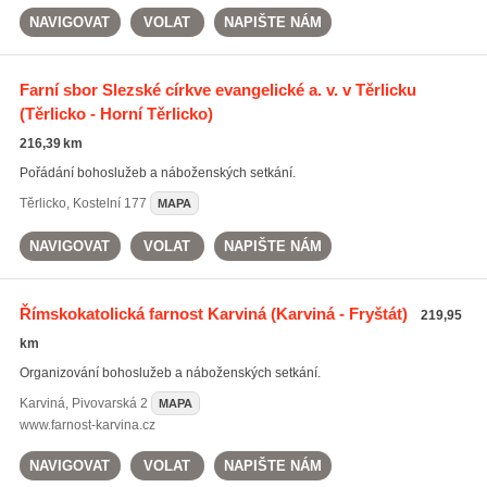
NAVIGOVAT
VOLAT
NAPIŠTE NÁM
Farní sbor Slezské církve evangelické a. v. v Těrlicku
(Těrlicko - Horní Těrlicko)
216,39 km
Pořádání bohoslužeb a náboženských setkání.
Těrlicko
,
Kostelní 177
MAPA
NAVIGOVAT
VOLAT
NAPIŠTE NÁM
Římskokatolická farnost Karviná
(Karviná - Fryštát)
219,95
km
Organizování bohoslužeb a náboženských setkání.
Karviná
,
Pivovarská 2
MAPA
www.farnost-karvina.cz
NAVIGOVAT
VOLAT
NAPIŠTE NÁM