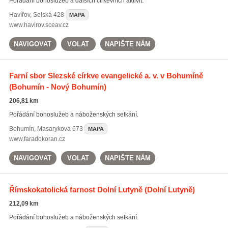
Pořádání bohoslužeb a dalších církevních aktivit.
Havířov
,
Selská 428
MAPA
www.havirov.sceav.cz
NAVIGOVAT
VOLAT
NAPIŠTE NÁM
Farní sbor Slezské církve evangelické a. v. v Bohumíně
(Bohumín - Nový Bohumín)
206,81 km
Pořádání bohoslužeb a náboženských setkání.
Bohumín
,
Masarykova 673
MAPA
www.faradokoran.cz
NAVIGOVAT
VOLAT
NAPIŠTE NÁM
Římskokatolická farnost Dolní Lutyně
(Dolní Lutyně)
212,09 km
Pořádání bohoslužeb a náboženských setkání.