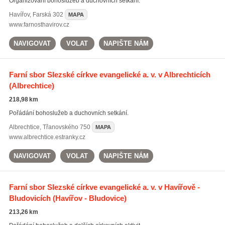
Organizování bohoslužeb a duchovních setkání.
Havířov
,
Farská 302
MAPA
www.farnosthavirov.cz
NAVIGOVAT
VOLAT
NAPIŠTE NÁM
Farní sbor Slezské církve evangelické a. v. v Albrechticích
(Albrechtice)
218,98 km
Pořádání bohoslužeb a duchovních setkání.
Albrechtice
,
Třanovského 750
MAPA
www.albrechtice.estranky.cz
NAVIGOVAT
VOLAT
NAPIŠTE NÁM
Farní sbor Slezské církve evangelické a. v. v Havířově -
Bludovicích
(Havířov - Bludovice)
213,26 km