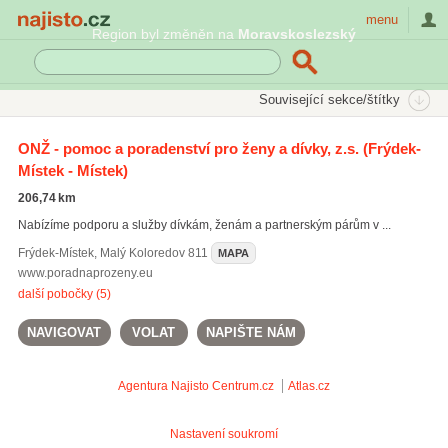
Najisto.cz
menu
Region byl změněn na
Moravskoslezský
SEKCE
ŠTÍTKY
Související sekce/štítky
Najisto.cz
Rodina a společnost
Poradny a krizová centra
ONŽ - pomoc a poradenství pro ženy a dívky, z.s.
(Frýdek-
Linky bezpečí
Místek - Místek)
206,74 km
Nabízíme podporu a služby dívkám, ženám a partnerským párům v ...
Frýdek-Místek
,
Malý Koloredov 811
MAPA
www.poradnaprozeny.eu
další pobočky (5)
NAVIGOVAT
VOLAT
NAPIŠTE NÁM
Agentura Najisto
Centrum.cz
Atlas.cz
Nastavení soukromí