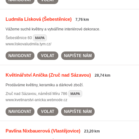
Ludmila Lísková
(Šebestěnice)
7,76 km
Vážeme suché květiny a vytváříme interiérové dekorace.
Šebestěnice
60
MAPA
www.liskovaludmila.tym.cz/
NAVIGOVAT
VOLAT
NAPIŠTE NÁM
Květinářství Anička
(Zruč nad Sázavou)
28,74 km
Prodáváme květiny, keramiku a dárkové zboží.
Zruč nad Sázavou
,
náměstí Míru 786
MAPA
www.kvetinarstvi-anicka.webnode.cz
NAVIGOVAT
VOLAT
NAPIŠTE NÁM
Pavlína Nixbauerová
(Vlastějovice)
23,20 km