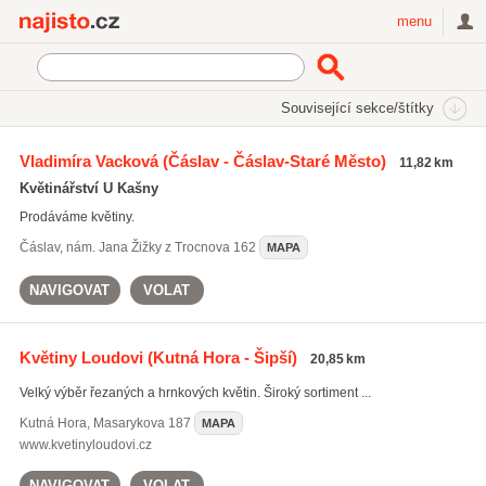
Najisto.cz
menu
SEKCE
ŠTÍTKY
Související sekce/štítky
Najisto.cz
Rodina a společnost
Smuteční služby
Květinářství
Vladimíra Vacková
(Čáslav - Čáslav-Staré Město)
11,82 km
Květinářství U Kašny
Prodáváme květiny.
Čáslav
,
nám. Jana Žižky z Trocnova 162
MAPA
NAVIGOVAT
VOLAT
Květiny Loudovi
(Kutná Hora - Šipší)
20,85 km
Velký výběr řezaných a hrnkových květin. Široký sortiment ...
Kutná Hora
,
Masarykova 187
MAPA
www.kvetinyloudovi.cz
NAVIGOVAT
VOLAT