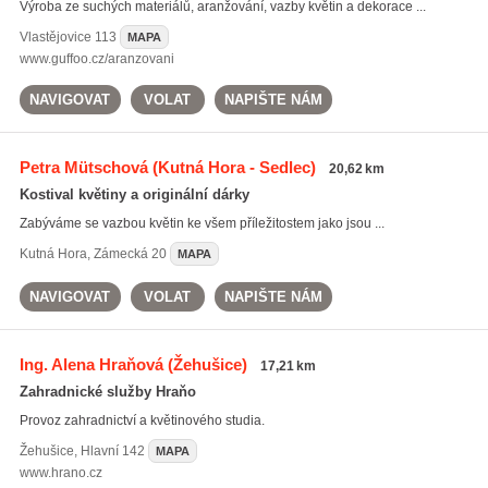
Výroba ze suchých materiálů, aranžování, vazby květin a dekorace ...
Vlastějovice
113
MAPA
www.guffoo.cz/aranzovani
NAVIGOVAT
VOLAT
NAPIŠTE NÁM
Petra Mütschová
(Kutná Hora - Sedlec)
20,62 km
Kostival květiny a originální dárky
Zabýváme se vazbou květin ke všem příležitostem jako jsou ...
Kutná Hora
,
Zámecká 20
MAPA
NAVIGOVAT
VOLAT
NAPIŠTE NÁM
Ing. Alena Hraňová
(Žehušice)
17,21 km
Zahradnické služby Hraňo
Provoz zahradnictví a květinového studia.
Žehušice
,
Hlavní 142
MAPA
www.hrano.cz