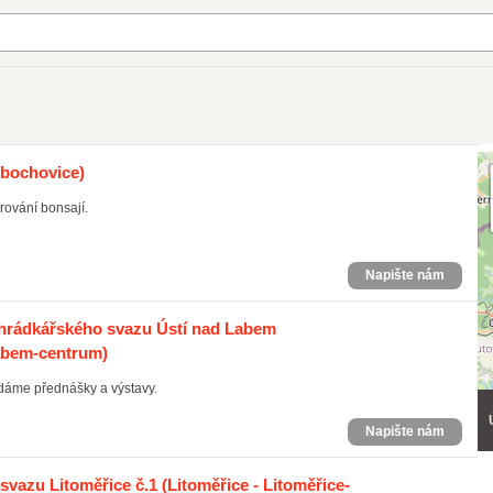
ibochovice)
rování bonsají.
Napište nám
hrádkářského svazu Ústí nad Labem
Labem-centrum)
dáme přednášky a výstavy.
Napište nám
vazu Litoměřice č.1
(Litoměřice - Litoměřice-