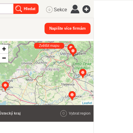
Sekce
Napište více firmám
Zvětšit mapu
+
−
Leaflet
Ústecký kraj
Vybrat region