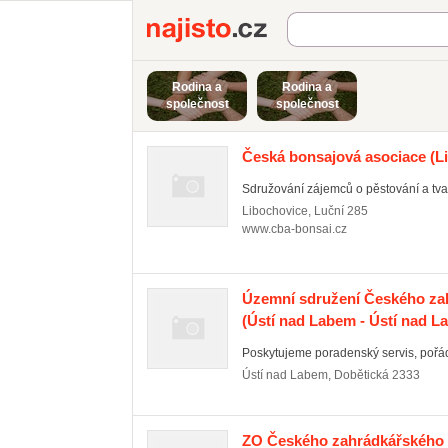
Najisto.cz
Rodina a
Rodina a
společnost
společnost
Česká bonsajová asociace
(L
Sdružování zájemců o pěstování a tva
Libochovice
,
Luční 285
www.cba-bonsai.cz
Územní sdružení Českého za
(Ústí nad Labem - Ústí nad 
Poskytujeme poradenský servis, pořá
Ústí nad Labem
,
Dobětická 2333
ZO Českého zahrádkářského s