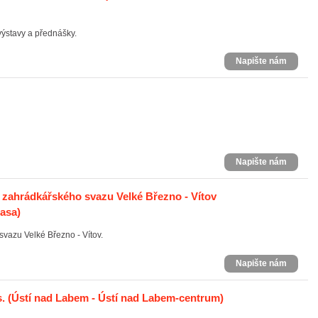
ýstavy a přednášky.
Napište nám
Napište nám
 zahrádkářského svazu Velké Březno - Vítov
rasa)
vazu Velké Březno - Vítov.
Napište nám
.
(Ústí nad Labem - Ústí nad Labem-centrum)