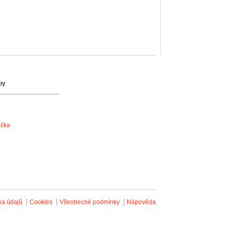
by
ačka
na údajů
Cookies
Všeobecné podmínky
Nápověda