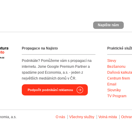
Napište nám
Propagace na Najisto
Praktické služ
Agentura Najisto
Podnikáte? Pomůžeme vám s propagací na
Slevy
internetu. Jsme Google Premium Partner a
Bezšanonu
spadáme pod Economia, a.s. - jeden z
Daňová kalkul
největších mediálních domů v ČR.
Centrum firem
Email
Podpořit podnikání reklamou
Slovníky
TV Program
omia, a.s.
O nás
Všechny služby
Volná místa
Ochra