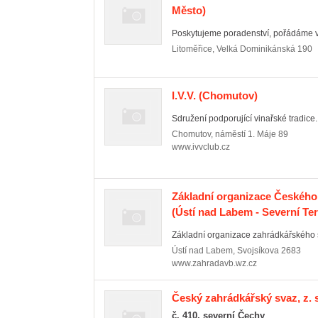
Město)
Poskytujeme poradenství, pořádáme v
Litoměřice
,
Velká Dominikánská 190
I.V.V.
(Chomutov)
Sdružení podporující vinařské tradice.
Chomutov
,
náměstí 1. Máje 89
www.ivvclub.cz
Základní organizace Českého
(Ústí nad Labem - Severní Te
Základní organizace zahrádkářského s
Ústí nad Labem
,
Svojsíkova 2683
www.zahradavb.wz.cz
Český zahrádkářský svaz, z. s
č. 410, severní Čechy