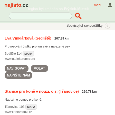
Najisto.cz
menu
Region byl změněn na
Frýdek-Místek
SEKCE
ŠTÍTKY
Související sekce/štítky
Najisto.cz
Rodina a společnost
Zvířata
Útulky pro zvířata
Eva Vinklárková
(Sedliště)
207,99 km
Provozování útulku pro toulavé a nalezené psy.
Sedliště
114
MAPA
www.utulekpropsy.org
NAVIGOVAT
VOLAT
NAPIŠTE NÁM
Stanice pro koně v nouzi, o.s.
(Třanovice)
220,78 km
Nabízíme pomoc pro koně.
Třanovice
103
MAPA
www.konevnouzi.cz