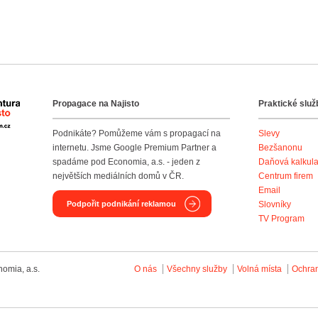
Propagace na Najisto
Praktické služ
Agentura Najisto
Podnikáte? Pomůžeme vám s propagací na
Slevy
internetu. Jsme Google Premium Partner a
Bezšanonu
spadáme pod Economia, a.s. - jeden z
Daňová kalkul
největších mediálních domů v ČR.
Centrum firem
Email
Podpořit podnikání reklamou
Slovníky
TV Program
omia, a.s.
O nás
Všechny služby
Volná místa
Ochra