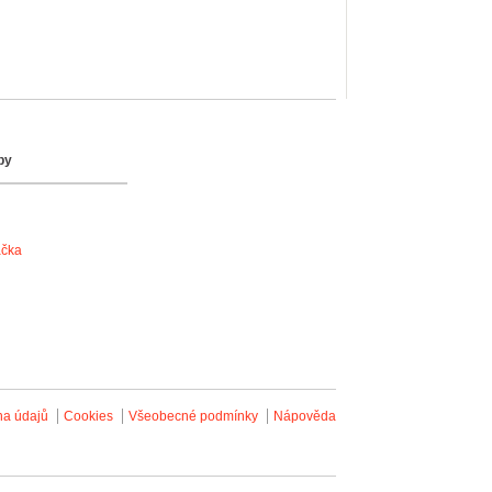
by
ačka
na údajů
Cookies
Všeobecné podmínky
Nápověda