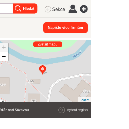
Sekce
Napište více firmám
Zvětšit mapu
+
−
Leaflet
Žďár nad Sázavou
Vybrat region