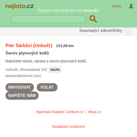
Najisto.cz
menu
Region byl změněn na
Unhošť
SEKCE
ŠTÍTKY
Související sekce/štítky
Najisto.cz
Služby a řemesla
Havarijní služby
Petr Sárkőzi
(Unhošť)
101,06 km
Nonstop opravy voda, plyn a topení
Servis plynových kotlů
Nabízíme revize, opravy a servis plynových kotlů.
Unhošť
,
Křivoklátská 342
MAPA
www.kotleservis.com/
NAVIGOVAT
VOLAT
NAPIŠTE NÁM
Agentura Najisto
Centrum.cz
Atlas.cz
Nastavení soukromí