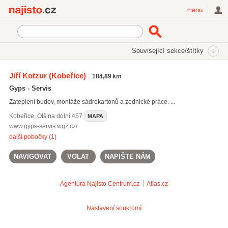
Najisto.cz
menu
SEKCE
ŠTÍTKY
Související sekce/štítky
Najisto.cz
Služby a řemesla
Řemeslníci
Jiří Kotzur
(Kobeřice)
184,89 km
Sádrokartony, podhledy a půdní vestavby
Gyps - Servis
Zateplení budov, montáže sádrokartonů a zednické práce. ...
Kobeřice
,
Olšina dolní 457
MAPA
www.gyps-servis.wgz.cz/
další pobočky (1)
NAVIGOVAT
VOLAT
NAPIŠTE NÁM
Agentura Najisto
Centrum.cz
Atlas.cz
Nastavení soukromí