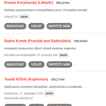
Roman Koryčanský
(Libhošť)
188,22 km
Nabídka pokrývačských a klempířských prací. Provádíme montáž ...
Libhošť
82
MAPA
NAVIGOVAT
VOLAT
NAPIŠTE NÁM
Radim Kretek
(Frenštát pod Radhoštěm)
199,19 km
Kompletní zhotovování střech včetně dodávky materiálu.
Frenštát pod Radhoštěm
,
Fr. Horečky 336
MAPA
NAVIGOVAT
VOLAT
NAPIŠTE NÁM
Tomáš Křížek
(Kopřivnice)
193,17 km
Zajišťujeme kompletní klempířské, pokrývačské a izolatérské ...
Kopřivnice
,
17. listopadu 1224
MAPA
www.krizek-strechy.cz/