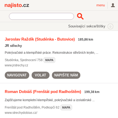
Najisto.cz
menu
SEKCE
ŠTÍTKY
Související sekce/štítky
Najisto.cz
Služby a řemesla
Řemeslníci
Jaroslav Raždík
(Studénka - Butovice)
185,86 km
Pokrývači a klempíři, střešní konstrukce
JR střechy
Pokrývačské a klempířské práce. Rekonstrukce střešních krytin, ...
Studénka
,
Sjednocení 758
MAPA
www.jrstrechy.cz
NAVIGOVAT
VOLAT
NAPIŠTE NÁM
Roman Dobiáš
(Frenštát pod Radhoštěm)
199,38 km
Zajišťujeme kompletní klempířské, pokrývačské a izolatérské ...
Frenštát pod Radhoštěm
,
Podkopčí 62
MAPA
www.strechydobias.cz/