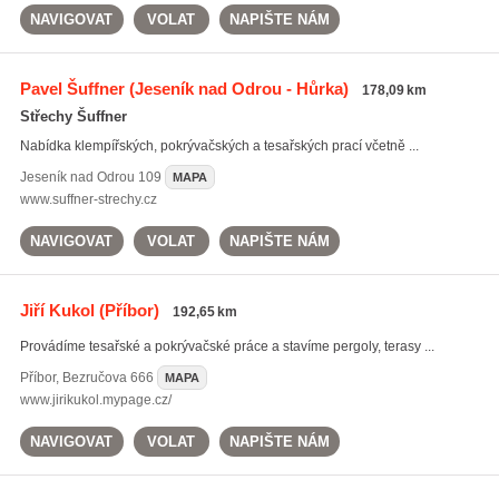
NAVIGOVAT
VOLAT
NAPIŠTE NÁM
Pavel Šuffner
(Jeseník nad Odrou - Hůrka)
178,09 km
Střechy Šuffner
Nabídka klempířských, pokrývačských a tesařských prací včetně ...
Jeseník nad Odrou
109
MAPA
www.suffner-strechy.cz
NAVIGOVAT
VOLAT
NAPIŠTE NÁM
Jiří Kukol
(Příbor)
192,65 km
Provádíme tesařské a pokrývačské práce a stavíme pergoly, terasy ...
Příbor
,
Bezručova 666
MAPA
www.jirikukol.mypage.cz/
NAVIGOVAT
VOLAT
NAPIŠTE NÁM