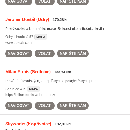
NAVIGOVAT
VOLAT
NAPIŠTE NÁM
Jaromír Dostál
(Odry)
170,28 km
Pokrývačské a klempířské práce. Rekonstrukce střešních krytin, ...
Odry
,
Hranická 57
MAPA
www.dostalj.com/
NAVIGOVAT
VOLAT
NAPIŠTE NÁM
Milan Ermis
(Sedlnice)
188,54 km
Provádění tesařských, klempířských a pokrývačských prací.
Sedlnice
415
MAPA
https://milan-ermis.webnode.cz/
NAVIGOVAT
VOLAT
NAPIŠTE NÁM
Skyworks
(Kopřivnice)
192,81 km