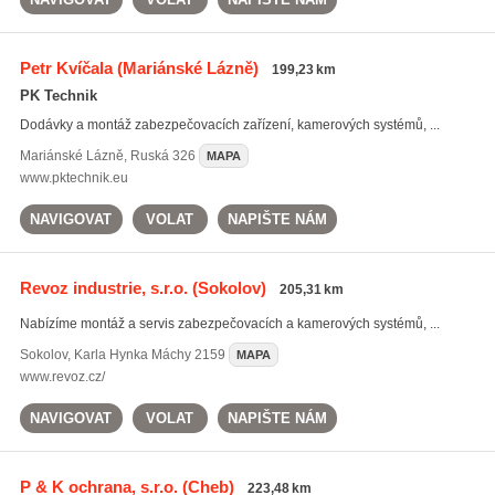
Petr Kvíčala
(Mariánské Lázně)
199,23 km
PK Technik
Dodávky a montáž zabezpečovacích zařízení, kamerových systémů, ...
Mariánské Lázně
,
Ruská 326
MAPA
www.pktechnik.eu
NAVIGOVAT
VOLAT
NAPIŠTE NÁM
Revoz industrie, s.r.o.
(Sokolov)
205,31 km
Nabízíme montáž a servis zabezpečovacích a kamerových systémů, ...
Sokolov
,
Karla Hynka Máchy 2159
MAPA
www.revoz.cz/
NAVIGOVAT
VOLAT
NAPIŠTE NÁM
P & K ochrana, s.r.o.
(Cheb)
223,48 km