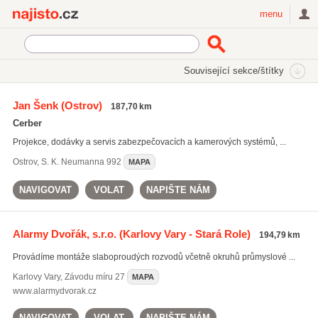
Najisto.cz
menu
SEKCE
ŠTÍTKY
Související sekce/štítky
Najisto.cz
Služby pro firmy
Bezpečnostní služby a technika
Jan Šenk
(Ostrov)
187,70 km
Elektronická ochrana
Cerber
Projekce, dodávky a servis zabezpečovacích a kamerových systémů, ...
Ostrov
,
S. K. Neumanna 992
MAPA
NAVIGOVAT
VOLAT
NAPIŠTE NÁM
Alarmy Dvořák, s.r.o.
(Karlovy Vary - Stará Role)
194,79 km
Provádíme montáže slaboproudých rozvodů včetně okruhů průmyslové ...
Karlovy Vary
,
Závodu míru 27
MAPA
www.alarmydvorak.cz
NAVIGOVAT
VOLAT
NAPIŠTE NÁM