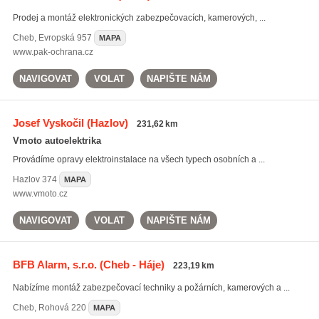
Prodej a montáž elektronických zabezpečovacích, kamerových, ...
Cheb
,
Evropská 957
MAPA
www.pak-ochrana.cz
NAVIGOVAT
VOLAT
NAPIŠTE NÁM
Josef Vyskočil
(Hazlov)
231,62 km
Vmoto autoelektrika
Provádíme opravy elektroinstalace na všech typech osobních a ...
Hazlov
374
MAPA
www.vmoto.cz
NAVIGOVAT
VOLAT
NAPIŠTE NÁM
BFB Alarm, s.r.o.
(Cheb - Háje)
223,19 km
Nabízíme montáž zabezpečovací techniky a požárních, kamerových a ...
Cheb
,
Rohová 220
MAPA