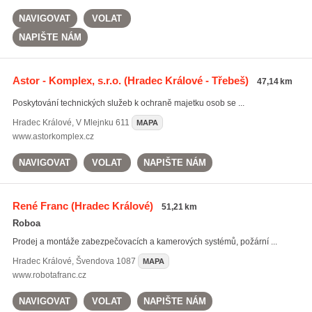
NAVIGOVAT
VOLAT
NAPIŠTE NÁM
Astor - Komplex, s.r.o.
(Hradec Králové - Třebeš)
47,14 km
Poskytování technických služeb k ochraně majetku osob se ...
Hradec Králové
,
V Mlejnku 611
MAPA
www.astorkomplex.cz
NAVIGOVAT
VOLAT
NAPIŠTE NÁM
René Franc
(Hradec Králové)
51,21 km
Roboa
Prodej a montáže zabezpečovacích a kamerových systémů, požární ...
Hradec Králové
,
Švendova 1087
MAPA
www.robotafranc.cz
NAVIGOVAT
VOLAT
NAPIŠTE NÁM