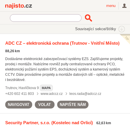
Najisto.cz
menu
SEKCE
ŠTÍTKY
Související sekce/štítky
Najisto.cz
Služby pro firmy
Bezpečnostní služby a technika
ADC CZ – elektronická ochrana
(Trutnov - Vnitřní Město)
Elektronická ochrana
88,26 km
Dodáváme elektronické zabezpečovací systémy EZS. Zajišťujeme projekty,
prodej i montáže. Nabízíme rovněž pulty centralizované ochrany PCO,
elektronický požární systém EPS, docházkový systém a kamerový systém
CCTV. Dále provádíme projekty a montáže datových sítí – optické, metalické
i bezdrátové.
Trutnov
,
Havlíčkova 9
MAPA
+420 602 411 803
www.adccz.cz
leos.rada@adccz.cz
NAVIGOVAT
VOLAT
NAPIŠTE NÁM
Security Partner, s.r.o.
(Kostelec nad Orlicí)
62,63 km