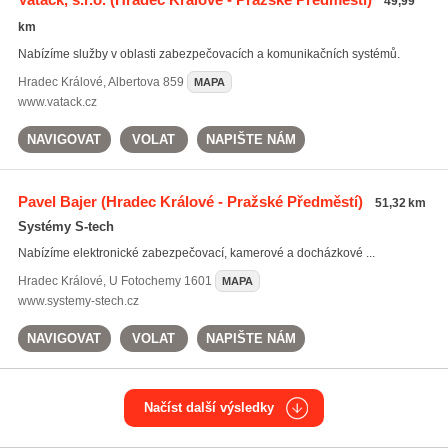
49,99
km
Nabízíme služby v oblasti zabezpečovacích a komunikačních systémů.
Hradec Králové
,
Albertova 859
MAPA
www.vatack.cz
NAVIGOVAT
VOLAT
NAPIŠTE NÁM
Pavel Bajer
(Hradec Králové - Pražské Předměstí)
51,32 km
Systémy S-tech
Nabízíme elektronické zabezpečovací, kamerové a docházkové ...
Hradec Králové
,
U Fotochemy 1601
MAPA
www.systemy-stech.cz
NAVIGOVAT
VOLAT
NAPIŠTE NÁM
Načíst další výsledky