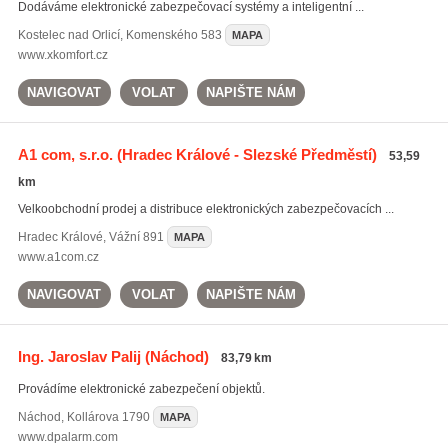
Dodáváme elektronické zabezpečovací systémy a inteligentní ...
Kostelec nad Orlicí
,
Komenského 583
MAPA
www.xkomfort.cz
NAVIGOVAT
VOLAT
NAPIŠTE NÁM
A1 com, s.r.o.
(Hradec Králové - Slezské Předměstí)
53,59
km
Velkoobchodní prodej a distribuce elektronických zabezpečovacích ...
Hradec Králové
,
Vážní 891
MAPA
www.a1com.cz
NAVIGOVAT
VOLAT
NAPIŠTE NÁM
Ing. Jaroslav Palij
(Náchod)
83,79 km
Provádíme elektronické zabezpečení objektů.
Náchod
,
Kollárova 1790
MAPA
www.dpalarm.com