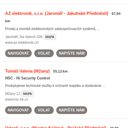
AZ elektronik, s.r.o.
(Jaroměř - Jakubské Předměstí)
67,94
km
Prodej a montáž elektronických zabezpečovacích systémů, ...
Jaroměř
,
Na Valech 206
MAPA
www.az-elektronik.cz/
NAVIGOVAT
VOLAT
NAPIŠTE NÁM
Tomáš Valena
(Mžany)
55,12 km
HSC - Hi Security Control
Poskytujeme technické služby k ochraně majetku a dodáváme ...
Mžany
12
MAPA
www.hsc-hk.cz
NAVIGOVAT
VOLAT
NAPIŠTE NÁM
Vatack, s.r.o.
(Hradec Králové - Pražské Předměstí)