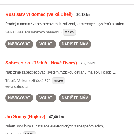
Rostislav Vildomec
(Velká Bíteš)
80,18 km
Prodej a montáž zabezpečovacích zařízení, kamerových systémů a antén.
Velká Bíteš
,
Masarykovo náměstí 5
MAPA
NAVIGOVAT
VOLAT
NAPIŠTE NÁM
Sobes, s.r.o.
(Třebíč - Nové Dvory)
73,05 km
Nabízíme zabezpečovací systém, fyzickou ostrahu majetku i osob, ...
Třebíč
,
Velkomeziříčská 371
MAPA
www.sobes.cz
NAVIGOVAT
VOLAT
NAPIŠTE NÁM
Jiří Suchý
(Hojkov)
47,40 km
Návrh, dodávky a instalace elektronických zabezpečovacích, ...