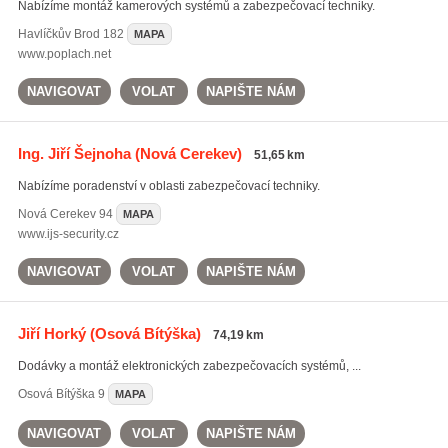
Nabízíme montáž kamerových systémů a zabezpečovací techniky.
Havlíčkův Brod
182
MAPA
www.poplach.net
NAVIGOVAT
VOLAT
NAPIŠTE NÁM
Ing. Jiří Šejnoha
(Nová Cerekev)
51,65 km
Nabízíme poradenství v oblasti zabezpečovací techniky.
Nová Cerekev
94
MAPA
www.ijs-security.cz
NAVIGOVAT
VOLAT
NAPIŠTE NÁM
Jiří Horký
(Osová Bítýška)
74,19 km
Dodávky a montáž elektronických zabezpečovacích systémů, ...
Osová Bítýška
9
MAPA
NAVIGOVAT
VOLAT
NAPIŠTE NÁM