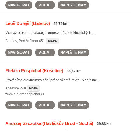
NAVIGOVAT
VOLAT
NAPIŠTE NÁM
Leoš Dolejší
(Batelov)
56,79 km
Montáž elektroinstalace, hromosvodů a elektronických ...
Batelov
,
Pod Vrškem 451
MAPA
NAVIGOVAT
VOLAT
NAPIŠTE NÁM
Elektro Pospíchal
(Košetice)
38,67 km
Provádíme elektroinstalační práce včetně revizí. Nabízíme ...
Košetice
248
MAPA
www.elektropospichal.cz
NAVIGOVAT
VOLAT
NAPIŠTE NÁM
Andrzej Szczotka
(Havlíčkův Brod - Suchá)
29,83 km