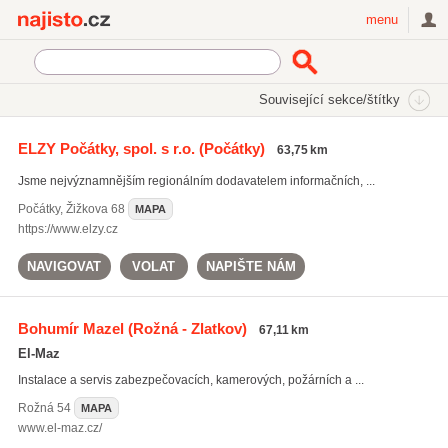
Najisto.cz
menu
SEKCE
ŠTÍTKY
Související sekce/štítky
Najisto.cz
Služby pro firmy
Bezpečnostní služby a technika
ELZY Počátky, spol. s r.o.
(Počátky)
63,75 km
Elektronická ochrana
Jsme nejvýznamnějším regionálním dodavatelem informačních, ...
Počátky
,
Žižkova 68
MAPA
https://www.elzy.cz
NAVIGOVAT
VOLAT
NAPIŠTE NÁM
Bohumír Mazel
(Rožná - Zlatkov)
67,11 km
El-Maz
Instalace a servis zabezpečovacích, kamerových, požárních a ...
Rožná
54
MAPA
www.el-maz.cz/