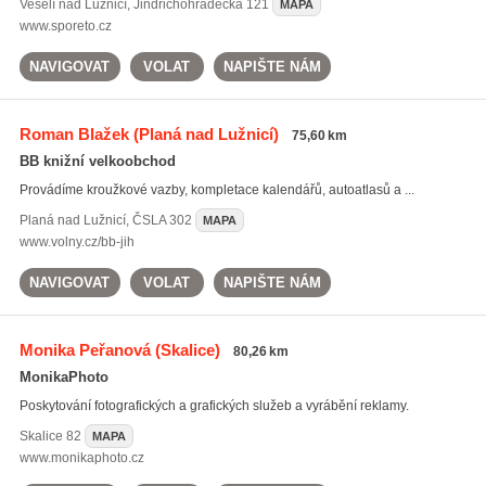
Veselí nad Lužnicí
,
Jindřichohradecká 121
MAPA
www.sporeto.cz
NAVIGOVAT
VOLAT
NAPIŠTE NÁM
Roman Blažek
(Planá nad Lužnicí)
75,60 km
BB knižní velkoobchod
Provádíme kroužkové vazby, kompletace kalendářů, autoatlasů a ...
Planá nad Lužnicí
,
ČSLA 302
MAPA
www.volny.cz/bb-jih
NAVIGOVAT
VOLAT
NAPIŠTE NÁM
Monika Peřanová
(Skalice)
80,26 km
MonikaPhoto
Poskytování fotografických a grafických služeb a vyrábění reklamy.
Skalice
82
MAPA
www.monikaphoto.cz