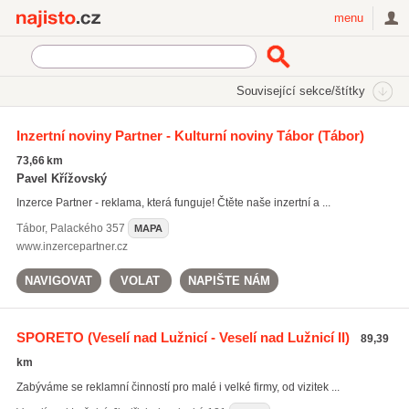
Najisto.cz
menu
SEKCE
ŠTÍTKY
Související sekce/štítky
Najisto.cz
Služby pro firmy
Reklamní služby a tisk
Inzertní noviny Partner - Kulturní noviny Tábor
(Tábor)
Reklamní předměty a sítotisk
Reklamní tiskoviny a vizitky
73,66 km
Pavel Křížovský
Inzerce Partner - reklama, která funguje! Čtěte naše inzertní a ...
Tábor
,
Palackého 357
MAPA
www.inzercepartner.cz
NAVIGOVAT
VOLAT
NAPIŠTE NÁM
SPORETO
(Veselí nad Lužnicí - Veselí nad Lužnicí II)
89,39
km
Zabýváme se reklamní činností pro malé i velké firmy, od vizitek ...