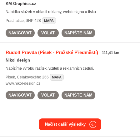
KM-Graphics.cz
Nabídka služeb v oblasti reklamy, webdesignu a tisku.
Prachatice
,
SNP 428
MAPA
NAVIGOVAT
VOLAT
NAPIŠTE NÁM
Rudolf Pravda
(Písek - Pražské Předměstí)
111,41 km
Nikol design
Nabízíme výrobu razítek, vizitek a reklamních cedulí.
Písek
,
Čelakovského 266
MAPA
www.nikol-design.cz
NAVIGOVAT
VOLAT
NAPIŠTE NÁM
Načíst další výsledky