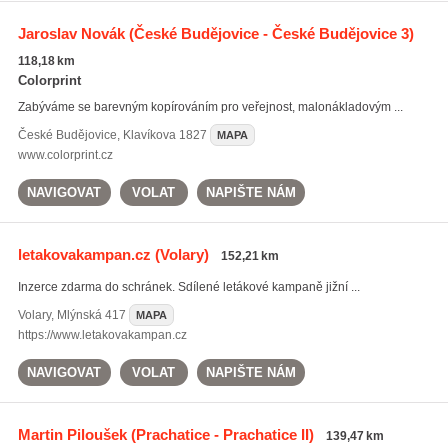
Jaroslav Novák
(České Budějovice - České Budějovice 3)
118,18 km
Colorprint
Zabýváme se barevným kopírováním pro veřejnost, malonákladovým ...
České Budějovice
,
Klavíkova 1827
MAPA
www.colorprint.cz
NAVIGOVAT
VOLAT
NAPIŠTE NÁM
letakovakampan.cz
(Volary)
152,21 km
Inzerce zdarma do schránek. Sdílené letákové kampaně jižní ...
Volary
,
Mlýnská 417
MAPA
https://www.letakovakampan.cz
NAVIGOVAT
VOLAT
NAPIŠTE NÁM
Martin Piloušek
(Prachatice - Prachatice II)
139,47 km