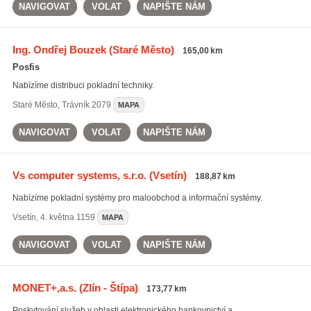
NAVIGOVAT
VOLAT
NAPIŠTE NÁM
Ing. Ondřej Bouzek
(Staré Město)
165,00 km
Posfis
Nabízíme distribuci pokladní techniky.
Staré Město
,
Trávník 2079
MAPA
NAVIGOVAT
VOLAT
NAPIŠTE NÁM
Vs computer systems, s.r.o.
(Vsetín)
188,87 km
Nabízíme pokladní systémy pro maloobchod a informační systémy.
Vsetín
,
4. května 1159
MAPA
NAVIGOVAT
VOLAT
NAPIŠTE NÁM
MONET+,a.s.
(Zlín - Štípa)
173,77 km
Poskytování služeb v oblasti elektronického bankovnictví a ...