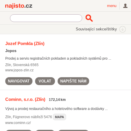
Najisto.cz
menu
SEKCE
ŠTÍTKY
Související sekce/štítky
Najisto.cz
Služby pro firmy
Vybavení pro obchody a provozy
Jozef Pomkla
(Zlín)
Pokladní systémy a bankovní technika
Jopos
On-line prodej pokladních systémů a bankovní techniky
(17)
Prodej a servis registračních pokladen a pokladních systémů pro ...
Zlín
,
Slovenská 6565
www.jopos-zlin.cz
NAVIGOVAT
VOLAT
NAPIŠTE NÁM
Cominn, s.r.o.
(Zlín)
172,14 km
Vývoj a prodej restauračního a hotelového software a dodávky ...
Zlín
,
Fügnerovo nábřeží 5476
MAPA
www.cominn.cz/