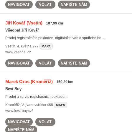
NAVIGOVAT
VOLAT
NAPIŠTE NÁM
Jiří Kovář
(Vsetín)
187,99 km
Všeobal Jiří Kovář
Prodej registračních pokladen, digitálních vah a spotřebního ...
Vsetín
,
4. května 277
MAPA
www.vseobal.cz
NAVIGOVAT
VOLAT
NAPIŠTE NÁM
Marek Oros
(Kroměříž)
150,29 km
Best Buy
Prodej a servis registračních pokladen.
Kroměříž
,
Vejvanovského 468
MAPA
www.best-buy.cz/
NAVIGOVAT
VOLAT
NAPIŠTE NÁM