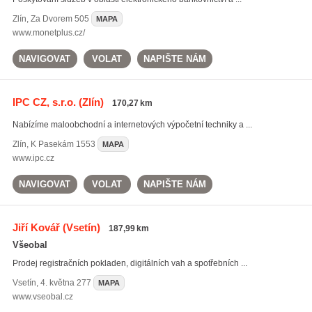
Zlín
,
Za Dvorem 505
MAPA
www.monetplus.cz/
NAVIGOVAT
VOLAT
NAPIŠTE NÁM
IPC CZ, s.r.o.
(Zlín)
170,27 km
Nabízíme maloobchodní a internetových výpočetní techniky a ...
Zlín
,
K Pasekám 1553
MAPA
www.ipc.cz
NAVIGOVAT
VOLAT
NAPIŠTE NÁM
Jiří Kovář
(Vsetín)
187,99 km
Všeobal
Prodej registračních pokladen, digitálních vah a spotřebních ...
Vsetín
,
4. května 277
MAPA
www.vseobal.cz