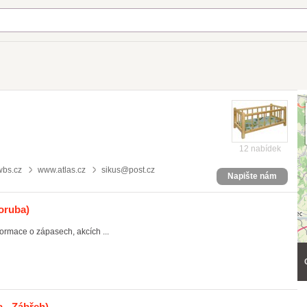
12 nabídek
wbs.cz
www.atlas.cz
sikus@post.cz
Napište nám
oruba)
formace o zápasech, akcích ...
 - Zábřeh)