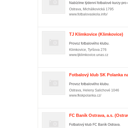
Nabízíme týdenní fotbalové kurzy pro ch
Ostrava
,
Michálkovická 1795
www.fotbalovaskola.info/
TJ Klimkovice
(Klimkovice)
Provoz fotbalového klubu.
Klimkovice
,
Tyršova 276
www.tjklimkovice.unas.cz
Fotbalový klub SK Polanka n
Provoz fotbalového klubu.
Ostrava
,
Heleny Salichové 1046
www.fkskpolanka.cz/
FC Baník Ostrava, a.s.
(Ostrav
Fotbalový klub FC Baník Ostrava.