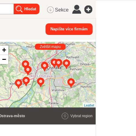
Sekce
Napište více firmám
Zvětšit mapu
+
−
Leaflet
Ostrava-město
Vybrat region