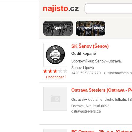
Najisto.cz
Sport
Sportovní oddíly
SK Šenov
(Šenov)
Oddíl kopané
Sportovní klub Šenov - Ostrava.
Šenov
,
Lipová
+420 596 887 779
sksenovfotbal.
1
hodnocení
Ostrava Steelers
(Ostrava - P
Ostravský klub amerického fotbalu. In
Ostrava
,
Skautská 6093
ostravasteelers.cz/
FC Ostrava - Jih, o.s.
(Ostrava