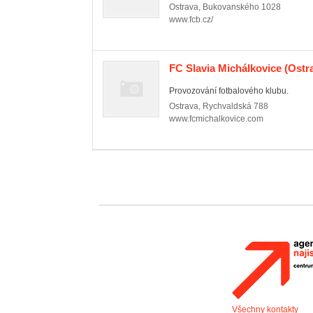
Ostrava
,
Bukovanského 1028
www.fcb.cz/
FC Slavia Michálkovice
(Ostra
Provozování fotbalového klubu.
Ostrava
,
Rychvaldská 788
www.fcmichalkovice.com
Všechny kontakty