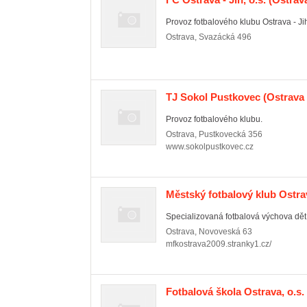
Provoz fotbalového klubu Ostrava - Ji
Ostrava
,
Svazácká 496
TJ Sokol Pustkovec
(Ostrava 
Provoz fotbalového klubu.
Ostrava
,
Pustkovecká 356
www.sokolpustkovec.cz
Městský fotbalový klub Ostra
Specializovaná fotbalová výchova dět
Ostrava
,
Novoveská 63
mfkostrava2009.stranky1.cz/
Fotbalová škola Ostrava, o.s.