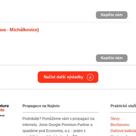
Napište nám
va - Michálkovice)
Napište nám
Načíst další výsledky
Propagace na Najisto
Praktické služ
Agentura Najisto
Podnikáte? Pomůžeme vám s propagací na
Slevy
internetu. Jsme Google Premium Partner a
Bezšanonu
spadáme pod Economia, a.s. - jeden z
Daňová kalkul