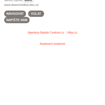
Šenov
,
Lipová
MAPA
www.sksenovfotbal.wbs.cz/
NAVIGOVAT
VOLAT
NAPIŠTE NÁM
Agentura Najisto
Centrum.cz
Atlas.cz
Nastavení soukromí