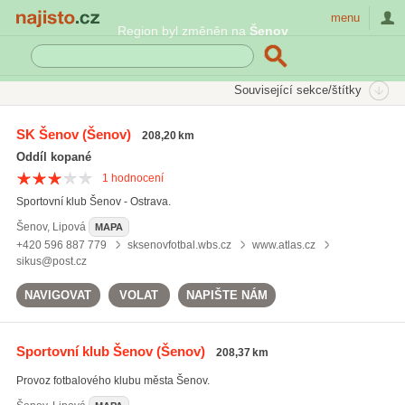
Najisto.cz
menu
Region byl změněn na
Šenov
SEKCE
ŠTÍTKY
Související sekce/štítky
Najisto.cz
Sport
Sportovní oddíly
Fotbalové oddíly
SK Šenov
(Šenov)
208,20 km
Oddíl kopané
1
hodnocení
Sportovní klub Šenov - Ostrava.
Šenov
,
Lipová
MAPA
+420 596 887 779
sksenovfotbal.wbs.cz
www.atlas.cz
sikus@post.cz
NAVIGOVAT
VOLAT
NAPIŠTE NÁM
Sportovní klub Šenov
(Šenov)
208,37 km
Provoz fotbalového klubu města Šenov.