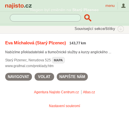
Najisto.cz
menu
Region byl změněn na
Starý Plzenec
SEKCE
ŠTÍTKY
Související sekce/štítky
Najisto.cz
Vzdělávání a věda
Jazykové školy a kurzy
Eva Míchalová
(Starý Plzenec)
143,77 km
Jazykové kurzy
Nabízíme překladatelské a tlumočnické služby a kurzy anglického ...
Kurzy angličtiny
(328)
Kurzy němčiny
(62)
Starý Plzenec
,
Nerudova 525
MAPA
Čeština pro cizince
(51)
www.grafmal.com/preklady.htm
NAVIGOVAT
VOLAT
NAPIŠTE NÁM
Všechny související sekce
Agentura Najisto
Centrum.cz
Atlas.cz
Nastavení soukromí