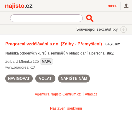
Najisto.cz
menu
SEKCE
ŠTÍTKY
Související sekce/štítky
Najisto.cz
Vzdělávání a věda
Kurzy
Účetní a finanční kurzy
Pragoreal vzdělávání s.r.o.
(Zdiby - Přemyšlení)
84,70 km
Nabídka odborných kurzů a seminářů v oblasti daní a personalistiky.
Zdiby
,
U Mlejnku 125
MAPA
www.pragoreal.cz/
NAVIGOVAT
VOLAT
NAPIŠTE NÁM
Agentura Najisto
Centrum.cz
Atlas.cz
Nastavení soukromí