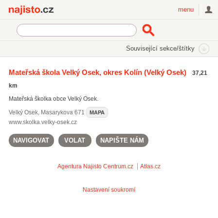
Najisto.cz
menu
SEKCE
ŠTÍTKY
Související sekce/štítky
Najisto.cz
Vzdělávání a věda
Mateřské školy
Mateřská škola Velký Osek, okres Kolín
(Velký Osek)
37,21
Soukromé mateřské školy a dětské skupiny
(197)
km
Speciální mateřské školy
(152)
Mateřská školka obce Velký Osek.
Vícejazyčné mateřské školy
(125)
Velký Osek
,
Masarykova 671
MAPA
Všechny související sekce
www.skolka.velky-osek.cz
NAVIGOVAT
VOLAT
NAPIŠTE NÁM
Agentura Najisto
Centrum.cz
Atlas.cz
Nastavení soukromí