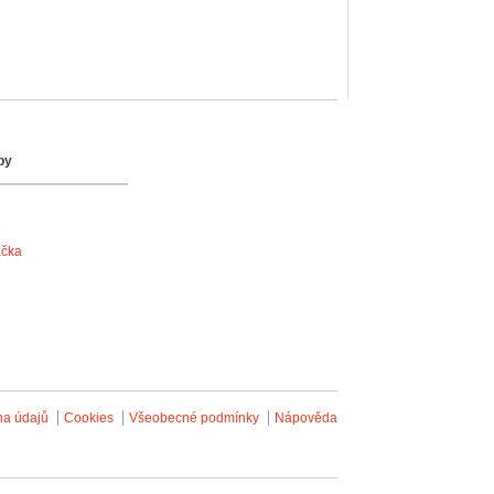
by
ačka
na údajů
Cookies
Všeobecné podmínky
Nápověda