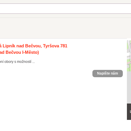
ká Lipník nad Bečvou, Tyršova 781
nad Bečvou I-Město)
bní obory s možností ...
Napište nám