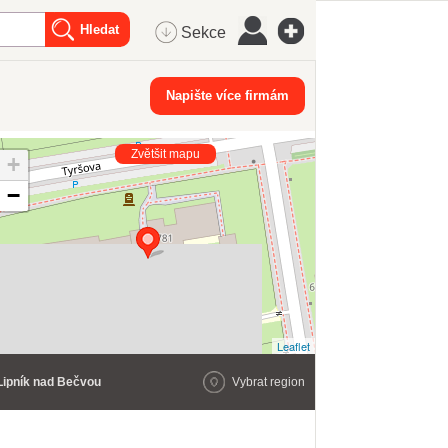
Sekce
Napište více firmám
Zvětšit mapu
+
−
Leaflet
Lipník nad Bečvou
Vybrat region