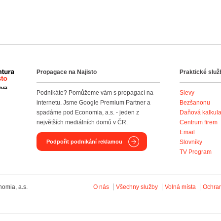
Propagace na Najisto
Praktické služ
Agentura Najisto
Podnikáte? Pomůžeme vám s propagací na
Slevy
internetu. Jsme Google Premium Partner a
Bezšanonu
spadáme pod Economia, a.s. - jeden z
Daňová kalkul
největších mediálních domů v ČR.
Centrum firem
Email
Podpořit podnikání reklamou
Slovníky
TV Program
omia, a.s.
O nás
Všechny služby
Volná místa
Ochra