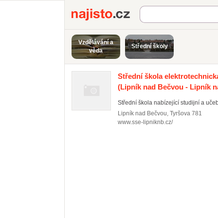
Najisto.cz
Vzdělávání a
Střední školy
věda
Střední škola elektrotechnic
(Lipník nad Bečvou - Lipník 
Střední škola nabízející studijní a uče
Lipník nad Bečvou
,
Tyršova 781
www.sse-lipniknb.cz/