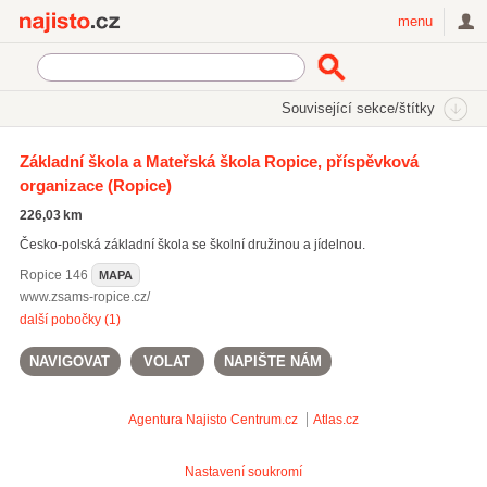
Najisto.cz
menu
SEKCE
ŠTÍTKY
Související sekce/štítky
Najisto.cz
Vzdělávání a věda
Základní školy
Základní škola a Mateřská škola Ropice, příspěvková
Vícejazyčné základní školy
organizace
(Ropice)
226,03 km
Česko-polská základní škola se školní družinou a jídelnou.
Ropice
146
MAPA
www.zsams-ropice.cz/
další pobočky (1)
NAVIGOVAT
VOLAT
NAPIŠTE NÁM
Agentura Najisto
Centrum.cz
Atlas.cz
Nastavení soukromí