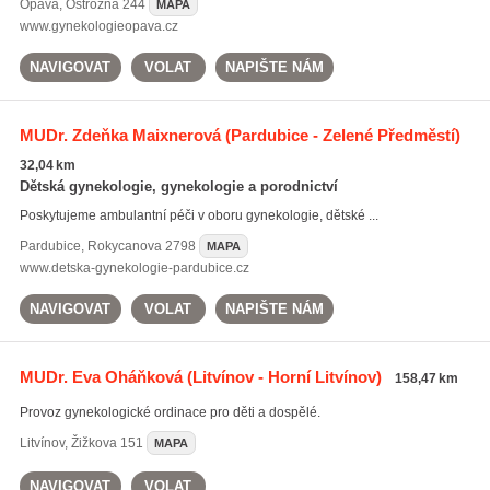
Opava
,
Ostrožná 244
MAPA
www.gynekologieopava.cz
NAVIGOVAT
VOLAT
NAPIŠTE NÁM
MUDr. Zdeňka Maixnerová
(Pardubice - Zelené Předměstí)
32,04 km
Dětská gynekologie, gynekologie a porodnictví
Poskytujeme ambulantní péči v oboru gynekologie, dětské ...
Pardubice
,
Rokycanova 2798
MAPA
www.detska-gynekologie-pardubice.cz
NAVIGOVAT
VOLAT
NAPIŠTE NÁM
MUDr. Eva Oháňková
(Litvínov - Horní Litvínov)
158,47 km
Provoz gynekologické ordinace pro děti a dospělé.
Litvínov
,
Žižkova 151
MAPA
NAVIGOVAT
VOLAT