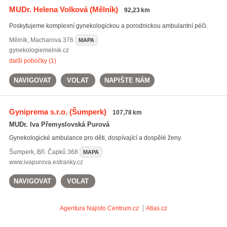
MUDr. Helena Volková
(Mělník)
92,23 km
Poskytujeme komplexní gynekologickou a porodnickou ambulantní péči.
Mělník
,
Macharova 376
MAPA
gynekologiemelnik.cz
další pobočky (1)
NAVIGOVAT
VOLAT
NAPIŠTE NÁM
Gyniprema s.r.o.
(Šumperk)
107,78 km
MUDr. Iva Přemyslovská Purová
Gynekologické ambulance pro děti, dospívající a dospělé ženy.
Šumperk
,
Bří. Čapků 368
MAPA
www.ivapurova.estranky.cz
NAVIGOVAT
VOLAT
Agentura Najisto
Centrum.cz
Atlas.cz