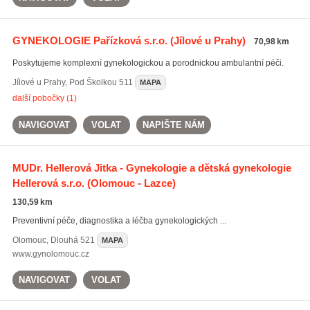
GYNEKOLOGIE Pařízková s.r.o.
(Jílové u Prahy)
70,98 km
Poskytujeme komplexní gynekologickou a porodnickou ambulantní péči.
Jílové u Prahy
,
Pod Školkou 511
MAPA
další pobočky (1)
NAVIGOVAT
VOLAT
NAPIŠTE NÁM
MUDr. Hellerová Jitka - Gynekologie a dětská gynekologie
Hellerová s.r.o.
(Olomouc - Lazce)
130,59 km
Preventivní péče, diagnostika a léčba gynekologických ...
Olomouc
,
Dlouhá 521
MAPA
www.gynolomouc.cz
NAVIGOVAT
VOLAT