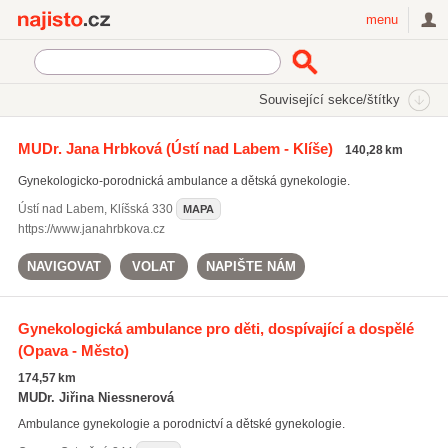
Najisto.cz
menu
SEKCE
ŠTÍTKY
Související sekce/štítky
Najisto.cz
Zdraví
Lékaři a lékařské ordinace
Gynekologie
MUDr. Jana Hrbková
(Ústí nad Labem - Klíše)
140,28 km
Dětská gynekologie
Gynekologicko-porodnická ambulance a dětská gynekologie.
Ústí nad Labem
,
Klíšská 330
MAPA
https://www.janahrbkova.cz
NAVIGOVAT
VOLAT
NAPIŠTE NÁM
Gynekologická ambulance pro děti, dospívající a dospělé
(Opava - Město)
174,57 km
MUDr. Jiřina Niessnerová
Ambulance gynekologie a porodnictví a dětské gynekologie.