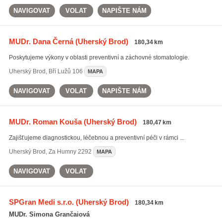
NAVIGOVAT
VOLAT
NAPIŠTE NÁM
MUDr. Dana Černá
(Uherský Brod)
180,34 km
Poskytujeme výkony v oblasti preventivní a záchovné stomatologie.
Uherský Brod
,
Bří Lužů 106
MAPA
NAVIGOVAT
VOLAT
NAPIŠTE NÁM
MUDr. Roman Kouša
(Uherský Brod)
180,47 km
Zajišťujeme diagnostickou, léčebnou a preventivní péči v rámci ...
Uherský Brod
,
Za Humny 2292
MAPA
NAVIGOVAT
VOLAT
SPGran Medi s.r.o.
(Uherský Brod)
180,34 km
MUDr. Simona Grančaiová