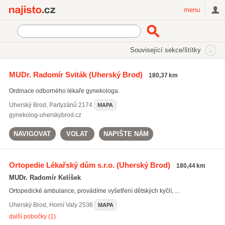
Najisto.cz
menu
SEKCE
ŠTÍTKY
Související sekce/štítky
Najisto.cz
Zdraví
Lékaři a lékařské ordinace
MUDr. Radomír Sviták
(Uherský Brod)
180,37 km
Stomatologie
(3390)
Ordinace odborného lékaře gynekologa.
Praktičtí lékaři
(3011)
Dětští a dorostoví lékaři
(1474)
Uherský Brod
,
Partyzánů 2174
MAPA
gynekolog-uherskybrod.cz
Všechny související sekce
NAVIGOVAT
VOLAT
NAPIŠTE NÁM
Ortopedie Lékařský dům s.r.o.
(Uherský Brod)
180,44 km
MUDr. Radomír Kelíšek
Ortopedické ambulance, provádíme vyšetření dětských kyčlí, ...
Uherský Brod
,
Horní Valy 2536
MAPA
další pobočky (1)