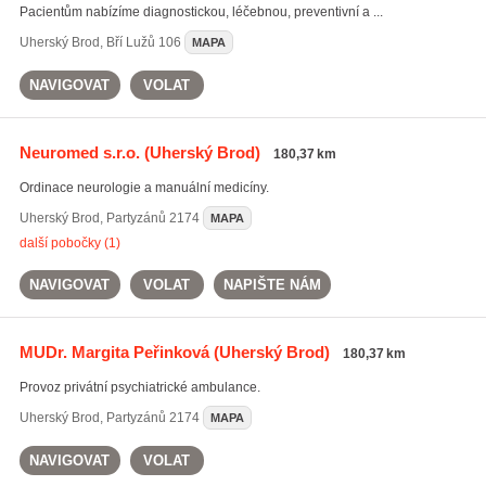
Pacientům nabízíme diagnostickou, léčebnou, preventivní a ...
Uherský Brod
,
Bří Lužů 106
MAPA
NAVIGOVAT
VOLAT
Neuromed s.r.o.
(Uherský Brod)
180,37 km
Ordinace neurologie a manuální medicíny.
Uherský Brod
,
Partyzánů 2174
MAPA
další pobočky (1)
NAVIGOVAT
VOLAT
NAPIŠTE NÁM
MUDr. Margita Peřinková
(Uherský Brod)
180,37 km
Provoz privátní psychiatrické ambulance.
Uherský Brod
,
Partyzánů 2174
MAPA
NAVIGOVAT
VOLAT