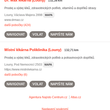
Dr. Max lékárna
(Louny)
132,38 km
Prodej a výdej léků, zdravotnických potřeb, vitamínů a doplňků stravy.
Louny
,
Václava Majera 2898
MAPA
www.drmax.cz
další pobočky (424)
NAVIGOVAT
VOLAT
NAPIŠTE NÁM
Místní lékárna Poliklinika
(Louny)
132,71 km
Prodej a výdej léků, zdravotnických potřeb a potravinových doplňků.
Louny
,
Pod Nemocnicí 2503
MAPA
https://www.mistnilekarna.cz
další pobočky (6)
NAVIGOVAT
VOLAT
NAPIŠTE NÁM
Agentura Najisto
Centrum.cz
Atlas.cz
Nastavení soukromí