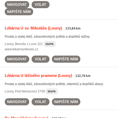
NAVIGOVAT
VOLAT
NAPIŠTE NÁM
Lékárna U sv. Mikuláše
(Louny)
133,84 km
Prodej a výdej léků, zdravotnických potřeb a doplňků výživy.
Louny
,
Beneše z Loun 321
MAPA
www.lekarnamikulas.cz
NAVIGOVAT
VOLAT
NAPIŠTE NÁM
Lékárna U léčivého pramene
(Louny)
132,76 km
Prodej a výdej léků, zdravotnických potřeb, vitamínů a doplňků stravy.
Louny
,
Pod Nemocnicí 2709
MAPA
NAVIGOVAT
VOLAT
NAPIŠTE NÁM