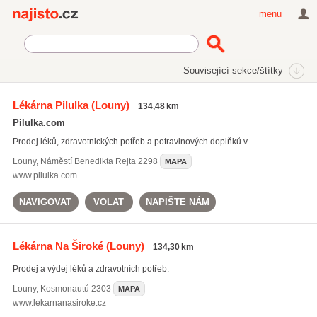
Najisto.cz
menu
SEKCE
ŠTÍTKY
Související sekce/štítky
Najisto.cz
Zdraví
Lékárny
Lékárna Pilulka
(Louny)
134,48 km
Lékárny on-line
(817)
Pilulka.com
Nonstop lékárny
Prodej léků, zdravotnických potřeb a potravinových doplňků v ...
Louny
,
Náměstí Benedikta Rejta 2298
MAPA
www.pilulka.com
NAVIGOVAT
VOLAT
NAPIŠTE NÁM
Lékárna Na Široké
(Louny)
134,30 km
Prodej a výdej léků a zdravotních potřeb.
Louny
,
Kosmonautů 2303
MAPA
www.lekarnanasiroke.cz