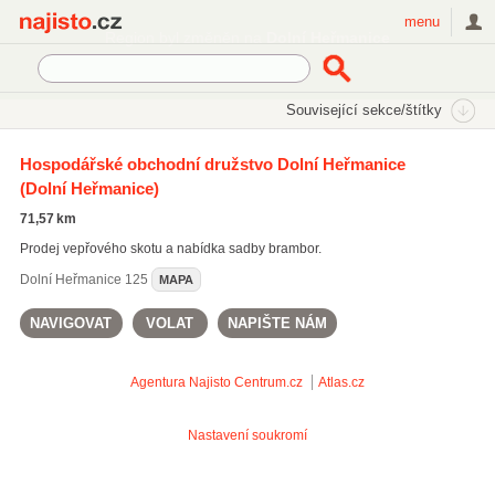
Najisto.cz
menu
Region byl změněn na
Dolní Heřmanice
SEKCE
ŠTÍTKY
Související sekce/štítky
Najisto.cz
Zemědělství
Služby pro zemědělství
Hospodářské obchodní družstvo Dolní Heřmanice
(Dolní Heřmanice)
Veterinární ordinace
(725)
Zemědělské poradenství
(104)
71,57 km
Prodej vepřového skotu a nabídka sadby brambor.
Dolní Heřmanice
125
MAPA
NAVIGOVAT
VOLAT
NAPIŠTE NÁM
Agentura Najisto
Centrum.cz
Atlas.cz
Nastavení soukromí