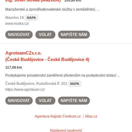
100,80 km
Manažerské a zprostředkovatelské služby v zemědělství, ...
Mazelov
18
MAPA
www.noska.cz/
NAVIGOVAT
VOLAT
NAPIŠTE NÁM
AgroteamCZs.r.o.
(České Budějovice - České Budějovice 4)
117,06 km
Poskytujeme poradenství zaměřené především na poskytování dotací ...
České Budějovice
,
Rudolfovská tř. 202
MAPA
https://www.agroteam.cz/
NAVIGOVAT
VOLAT
NAPIŠTE NÁM
Agentura Najisto
Centrum.cz
Atlas.cz
Nastavení soukromí