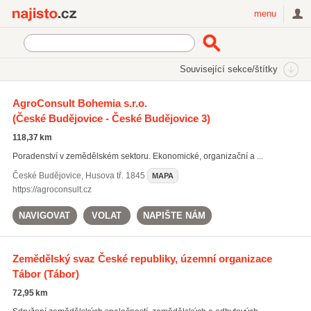
Najisto.cz
menu
SEKCE
ŠTÍTKY
Související sekce/štítky
Najisto.cz
Zemědělství
Služby pro zemědělství
AgroConsult Bohemia s.r.o.
Zemědělské poradenství
(České Budějovice - České Budějovice 3)
118,37 km
Poradenství v zemědělském sektoru. Ekonomické, organizační a ...
České Budějovice
,
Husova tř. 1845
MAPA
https://agroconsult.cz
NAVIGOVAT
VOLAT
NAPIŠTE NÁM
Zemědělský svaz České republiky, územní organizace
Tábor
(Tábor)
72,95 km