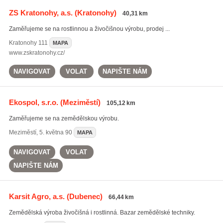
ZS Kratonohy, a.s.
(Kratonohy)
40,31 km
Zaměřujeme se na rostlinnou a živočišnou výrobu, prodej ...
Kratonohy
111
MAPA
www.zskratonohy.cz/
NAVIGOVAT
VOLAT
NAPIŠTE NÁM
Ekospol, s.r.o.
(Meziměstí)
105,12 km
Zaměřujeme se na zemědělskou výrobu.
Meziměstí
,
5. května 90
MAPA
NAVIGOVAT
VOLAT
NAPIŠTE NÁM
Karsit Agro, a.s.
(Dubenec)
66,44 km
Zemědělská výroba živočišná i rostlinná. Bazar zemědělské techniky.