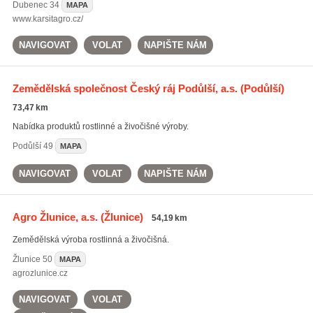
Dubenec
34
MAPA
www.karsitagro.cz/
NAVIGOVAT
VOLAT
NAPIŠTE NÁM
Zemědělská společnost Český ráj Podůlší, a.s.
(Podůlší)
73,47 km
Nabídka produktů rostlinné a živočišné výroby.
Podůlší
49
MAPA
NAVIGOVAT
VOLAT
NAPIŠTE NÁM
Agro Žlunice, a.s.
(Žlunice)
54,19 km
Zemědělská výroba rostlinná a živočišná.
Žlunice
50
MAPA
agrozlunice.cz
NAVIGOVAT
VOLAT