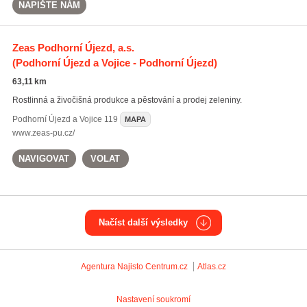
NAPIŠTE NÁM
Zeas Podhorní Újezd, a.s.
(Podhorní Újezd a Vojice - Podhorní Újezd)
63,11 km
Rostlinná a živočišná produkce a pěstování a prodej zeleniny.
Podhorní Újezd a Vojice
119
MAPA
www.zeas-pu.cz/
NAVIGOVAT
VOLAT
Načíst další výsledky
Agentura Najisto
Centrum.cz
Atlas.cz
Nastavení soukromí