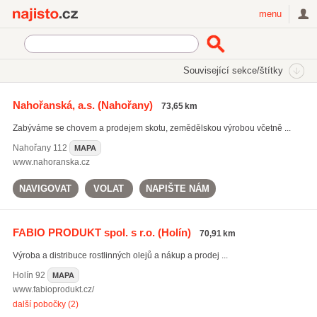
Najisto.cz
menu
SEKCE
ŠTÍTKY
Související sekce/štítky
Najisto.cz
Zemědělství
Zemědělská produkce
Nahořanská, a.s.
(Nahořany)
73,65 km
Rostlinná produkce
Zabýváme se chovem a prodejem skotu, zemědělskou výrobou včetně ...
Nahořany
112
MAPA
www.nahoranska.cz
NAVIGOVAT
VOLAT
NAPIŠTE NÁM
FABIO PRODUKT spol. s r.o.
(Holín)
70,91 km
Výroba a distribuce rostlinných olejů a nákup a prodej ...
Holín
92
MAPA
www.fabioprodukt.cz/
další pobočky (2)