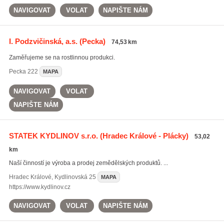
NAVIGOVAT
VOLAT
NAPIŠTE NÁM
I. Podzvičinská, a.s.
(Pecka)
74,53 km
Zaměřujeme se na rostlinnou produkci.
Pecka
222
MAPA
NAVIGOVAT
VOLAT
NAPIŠTE NÁM
STATEK KYDLINOV s.r.o.
(Hradec Králové - Plácky)
53,02
km
Naší činností je výroba a prodej zemědělských produktů. ...
Hradec Králové
,
Kydlinovská 25
MAPA
https://www.kydlinov.cz
NAVIGOVAT
VOLAT
NAPIŠTE NÁM