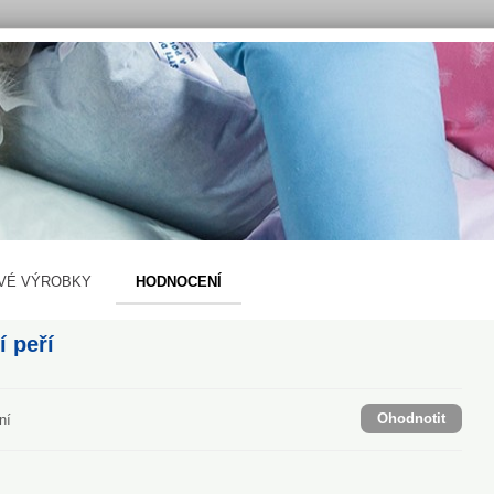
VÉ VÝROBKY
HODNOCENÍ
í peří
Ohodnotit
ní