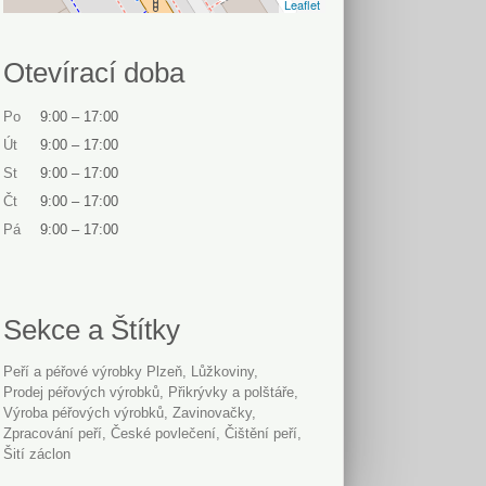
Leaflet
Otevírací doba
Po
9:00
–
17:00
Út
9:00
–
17:00
St
9:00
–
17:00
Čt
9:00
–
17:00
Pá
9:00
–
17:00
Sekce a Štítky
Peří a péřové výrobky Plzeň
lůžkoviny
prodej péřových výrobků
Přikrývky a polštáře
výroba péřových výrobků
zavinovačky
zpracování peří
české povlečení
čištění peří
šití záclon
Přidat firmu
Kontakt