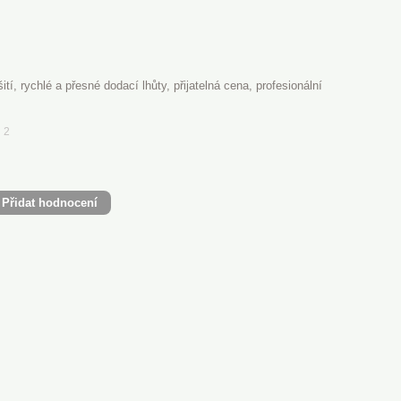
šití, rychlé a přesné dodací lhůty, přijatelná cena, profesionální
2
Přidat hodnocení