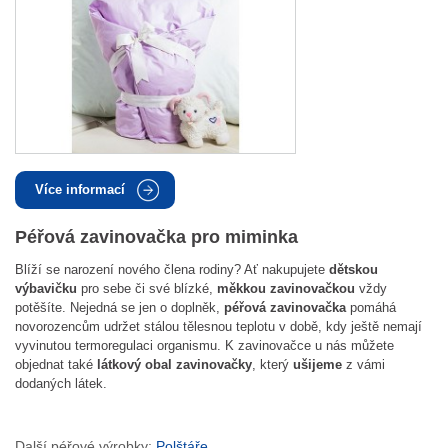
Více informací
Péřová zavinovačka pro miminka
Blíží se narození nového člena rodiny? Ať nakupujete
dětskou
výbavičku
pro sebe či své blízké,
měkkou zavinovačkou
vždy
potěšíte. Nejedná se jen o doplněk,
péřová zavinovačka
pomáhá
novorozencům udržet stálou tělesnou teplotu v době, kdy ještě nemají
vyvinutou termoregulaci organismu. K zavinovačce u nás můžete
objednat také
látkový obal zavinovačky
, který
ušijeme
z vámi
dodaných látek.
Další péřové výrobky:
Polštáře