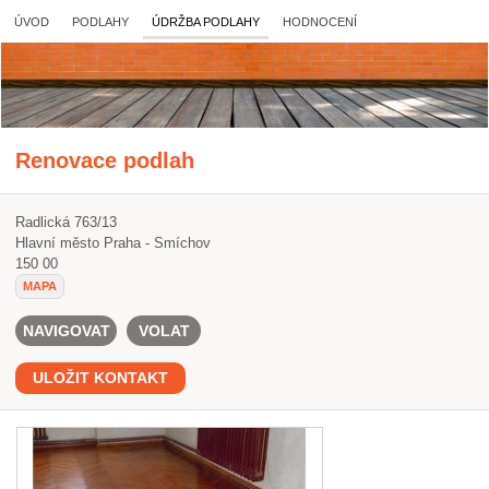
ÚVOD
PODLAHY
ÚDRŽBA PODLAHY
HODNOCENÍ
Renovace podlah
Radlická 763/13
Hlavní město Praha - Smíchov
150 00
MAPA
NAVIGOVAT
VOLAT
ULOŽIT KONTAKT