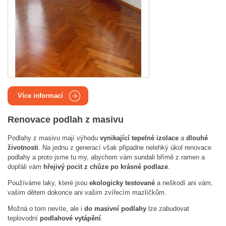
Více informací
Renovace podlah z masivu
Podlahy z masivu mají výhodu
vynikající tepelné izolace
a
dlouhé
životnosti
. Na jednu z generací však připadne nelehký úkol renovace
podlahy a proto jsme tu my, abychom vám sundali břímě z ramen a
dopřáli vám
hřejivý pocit z chůze po krásné podlaze
.
Používáme laky, které jsou
ekologicky testované
a neškodí ani vám,
vašim dětem dokonce ani vašim zvířecím mazlíčkům.
Možná o tom nevíte, ale i
do masivní podlahy
lze zabudovat
teplovodní
podlahové vytápění
.