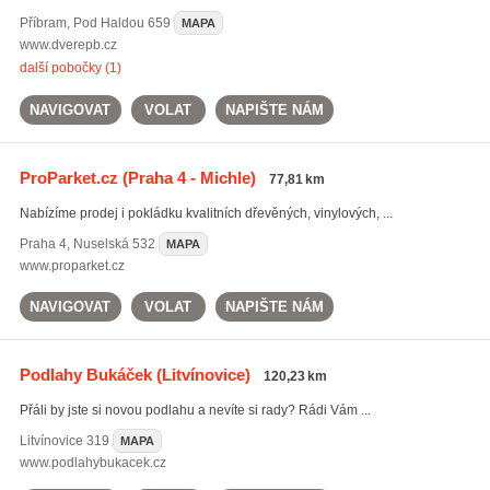
Příbram
,
Pod Haldou 659
MAPA
www.dverepb.cz
další pobočky (1)
NAVIGOVAT
VOLAT
NAPIŠTE NÁM
ProParket.cz
(Praha 4 - Michle)
77,81 km
Nabízíme prodej i pokládku kvalitních dřevěných, vinylových, ...
Praha 4
,
Nuselská 532
MAPA
www.proparket.cz
NAVIGOVAT
VOLAT
NAPIŠTE NÁM
Podlahy Bukáček
(Litvínovice)
120,23 km
Přáli by jste si novou podlahu a nevíte si rady? Rádi Vám ...
Litvínovice
319
MAPA
www.podlahybukacek.cz