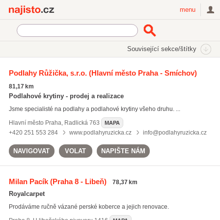
Najisto.cz
menu
SEKCE
ŠTÍTKY
Související sekce/štítky
Najisto.cz
masivní podlahy
Podlahy Růžička, s.r.o.
(Hlavní město Praha - Smíchov)
masivní podlahy
(53)
81,17 km
pokládka plovoucí podlahy
(1021)
Podlahové krytiny - prodej a realizace
laminátové plovoucí podlahy
(817)
Jsme specialisté na podlahy a podlahové krytiny všeho druhu. ...
Všechny související štítky
Hlavní město Praha
,
Radlická 763
MAPA
+420 251 553 284
www.podlahyruzicka.cz
info@podlahyruzicka.cz
NAVIGOVAT
VOLAT
NAPIŠTE NÁM
Milan Pacík
(Praha 8 - Libeň)
78,37 km
Royalcarpet
Prodáváme ručně vázané perské koberce a jejich renovace.