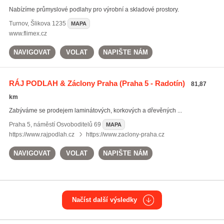
Nabízíme průmyslové podlahy pro výrobní a skladové prostory.
Turnov
,
Šlikova 1235
MAPA
www.flimex.cz
NAVIGOVAT
VOLAT
NAPIŠTE NÁM
RÁJ PODLAH & Záclony Praha
(Praha 5 - Radotín)
81,87
km
Zabýváme se prodejem laminátových, korkových a dřevěných ...
Praha 5
,
náměstí Osvoboditelů 69
MAPA
https://www.rajpodlah.cz
https://www.zaclony-praha.cz
NAVIGOVAT
VOLAT
NAPIŠTE NÁM
Načíst další výsledky