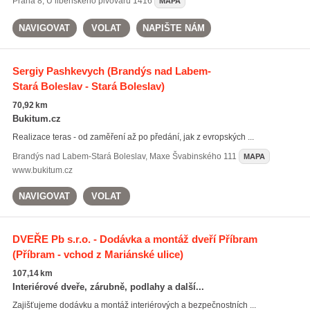
Praha 8
,
U libeňského pivovaru 1416
MAPA
NAVIGOVAT
VOLAT
NAPIŠTE NÁM
Sergiy Pashkevych
(Brandýs nad Labem-
Stará Boleslav - Stará Boleslav)
70,92 km
Bukitum.cz
Realizace teras - od zaměření až po předání, jak z evropských ...
Brandýs nad Labem-Stará Boleslav
,
Maxe Švabinského 111
MAPA
www.bukitum.cz
NAVIGOVAT
VOLAT
DVEŘE Pb s.r.o. - Dodávka a montáž dveří Příbram
(Příbram - vchod z Mariánské ulice)
107,14 km
Interiérové dveře, zárubně, podlahy a další...
Zajišťujeme dodávku a montáž interiérových a bezpečnostních ...