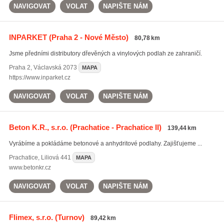
NAVIGOVAT
VOLAT
NAPIŠTE NÁM
INPARKET
(Praha 2 - Nové Město)
80,78 km
Jsme předními distributory dřevěných a vinylových podlah ze zahraničí.
Praha 2
,
Václavská 2073
MAPA
https://www.inparket.cz
NAVIGOVAT
VOLAT
NAPIŠTE NÁM
Beton K.R., s.r.o.
(Prachatice - Prachatice II)
139,44 km
Vyrábíme a pokládáme betonové a anhydritové podlahy. Zajišťujeme ...
Prachatice
,
Liliová 441
MAPA
www.betonkr.cz
NAVIGOVAT
VOLAT
NAPIŠTE NÁM
Flimex, s.r.o.
(Turnov)
89,42 km