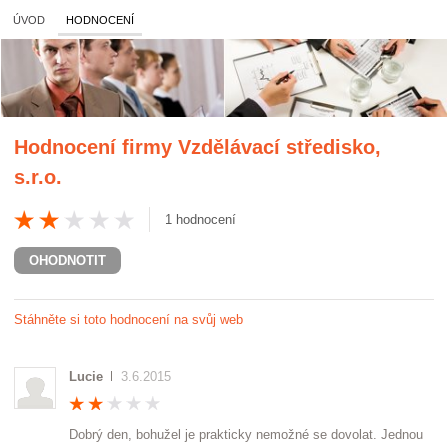
ÚVOD
HODNOCENÍ
Hodnocení firmy
Vzdělávací středisko,
s.r.o.
1
hodnocení
OHODNOTIT
Stáhněte si toto hodnocení na svůj web
Lucie
3.6.2015
Dobrý den, bohužel je prakticky nemožné se dovolat. Jednou