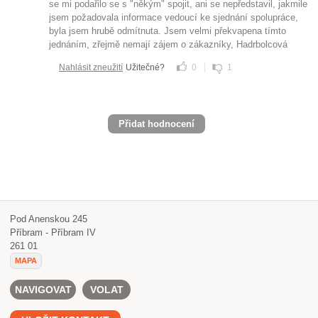
se mi podařilo se s "někým" spojit, ani se nepředstavil, jakmile
jsem požadovala informace vedoucí ke sjednání spolupráce,
byla jsem hrubě odmítnuta. Jsem velmi překvapena tímto
jednáním, zřejmě nemají zájem o zákazníky, Hadrbolcová
Nahlásit zneužití
Užitečné?
0
1
Přidat hodnocení
Pod Anenskou 245
Příbram - Příbram IV
261 01
MAPA
NAVIGOVAT
VOLAT