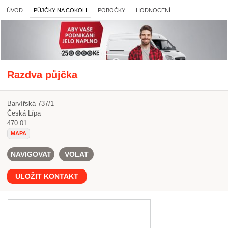
ÚVOD
PŮJČKY NA COKOLI
POBOČKY
HODNOCENÍ
Razdva půjčka
Barvířská 737/1
Česká Lípa
470 01
MAPA
NAVIGOVAT
VOLAT
ULOŽIT KONTAKT