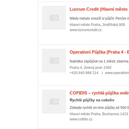
Lucrum Credit
(Hlavní město 
Nikdy nebylo snazší si půjčit. Peníze n
Hlavní město Praha
,
Jindřišská 909
www.lucrumcredit.cz
Operativní Půjčka
(Praha 4 - 
Nabídka zápůjček na 1 měsíc zdarma
Praha 4
,
Zelený pruh 1560
+420 840 888 214
www.operativni
COFIDIS – rychlá půjčka onli
Rychlé půjčky na cokoliv
Získejte rychlé on-line půjčky až 500 
Hlavní město Praha
,
Bucharova 1423
www.cofidis.cz