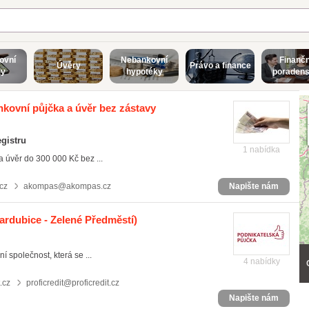
ovní
Nebankovní
Finančn
Úvěry
Právo a finance
ky
hypotéky
poradens
kovní půjčka a úvěr bez zástavy
gistru
1 nabídka
 úvěr do 300 000 Kč bez ...
cz
akompas@akompas.cz
Napište nám
ardubice - Zelené Předměstí)
společnost, která se ...
4 nabídky
.cz
proficredit@proficredit.cz
Napište nám