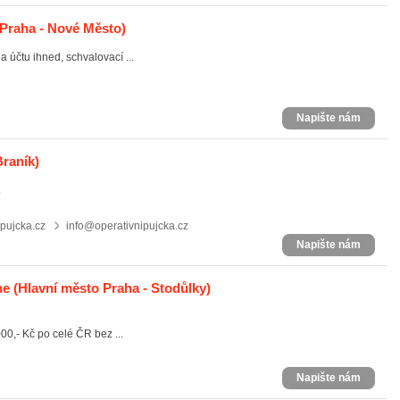
Praha - Nové Město)
a účtu ihned, schvalovací ...
Napište nám
Braník)
.
pujcka.cz
info@operativnipujcka.cz
Napište nám
ne
(Hlavní město Praha - Stodůlky)
000,- Kč po celé ČR bez ...
Napište nám