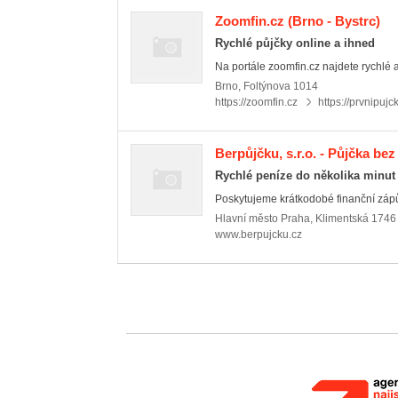
Zoomfin.cz
(Brno - Bystrc)
Rychlé půjčky online a ihned
Na portále zoomfin.cz najdete rychlé 
Brno
,
Foltýnova 1014
https://zoomfin.cz
https://prvnipuj
Berpůjčku, s.r.o. - Půjčka bez 
Rychlé peníze do několika minut
Poskytujeme krátkodobé finanční zápůj
Hlavní město Praha
,
Klimentská 1746
www.berpujcku.cz