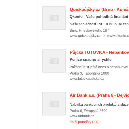
Quickpůjčky.cz
(Brno - Komá
Qkonto - Vaše pohodlná finanční
Naše společnost T&C DOMOV se zabýv
Brno
,
Hněvkovského 197
www.quickpujcky.cz
www.qkonto.c
Půjčka TUTOVKA - Nebankovn
Peníze snadno a rychle
Požádejte si ještě dnes o nebankovní 
Praha 3
,
Táboritská 1000
www.tutovkapujcka.cz
Air Bank a.s.
(Praha 6 - Dejvi
Nabídka bankovních produktů a služeb
Praha 6
,
Evropská 2690
www.airbank.cz
další pobočky (21)