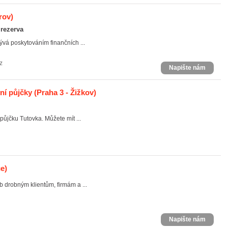
rov)
 rezerva
á poskytováním finančních ...
z
Napište nám
í půjčky
(Praha 3 - Žižkov)
půjčku Tutovka. Můžete mít ...
ce)
 drobným klientům, firmám a ...
Napište nám