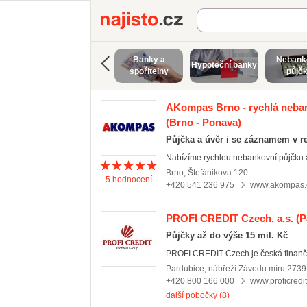
Najisto.cz
Banky a
Nebank
Hypoteční banky
spořitelny
půjč
AKompas Brno - rychlá neban
(Brno - Ponava)
Půjčka a úvěr i se záznamem v re
Nabízíme rychlou nebankovní půjčku a
Brno
,
Štefánikova 120
5
hodnocení
+420 541 236 975
www.akompas.
PROFI CREDIT Czech, a.s.
(P
Půjčky až do výše 15 mil. Kč
PROFI CREDIT Czech je česká finanční 
Pardubice
,
nábřeží Závodu míru 2739
+420 800 166 000
www.proficredit
další pobočky (8)