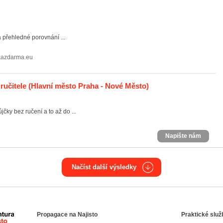
a přehledné porovnání ...
ckazdarma.eu
ručitele
(Hlavní město Praha - Nové Město)
čky bez ručení a to až do ...
Napište nám
Načíst další výsledky
Propagace na Najisto
Praktické služ
Agentura Najisto