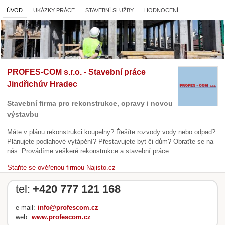
ÚVOD
UKÁZKY PRÁCE
STAVEBNÍ SLUŽBY
HODNOCENÍ
PROFES-COM s.r.o. - Stavební práce
Jindřichův Hradec
Stavební firma pro rekonstrukce, opravy i novou
výstavbu
Máte v plánu rekonstrukci koupelny? Řešíte rozvody vody nebo odpad?
Plánujete podlahové vytápění? Přestavujete byt či dům? Obraťte se na
nás. Provádíme veškeré rekonstrukce a stavební práce.
Staňte se ověřenou firmou Najisto.cz
tel:
+420 777 121 168
e-mail:
info@profescom.cz
web:
www.profescom.cz