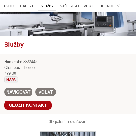
ÚVOD
GALERIE
SLUŽBY
NAŠE STROJE VE 3D
HODNOCENÍ
Služby
Hamerská 856/44a
Olomouc - Holice
779 00
MAPA
NAVIGOVAT
VOLAT
ULOŽIT KONTAKT
3D pálení a svařování