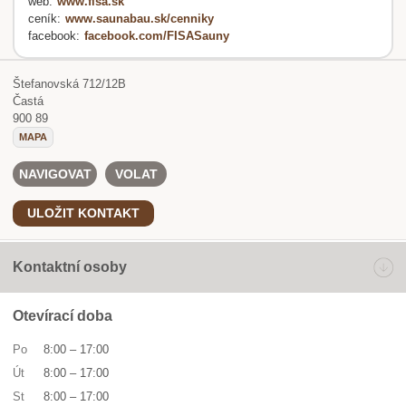
web:
www.fisa.sk
ceník:
www.saunabau.sk/cenniky
facebook:
facebook.com/FISASauny
Štefanovská 712/12B
Častá
900 89
MAPA
NAVIGOVAT
VOLAT
ULOŽIT KONTAKT
Kontaktní osoby
Otevírací doba
Po
8:00
–
17:00
Út
8:00
–
17:00
St
8:00
–
17:00