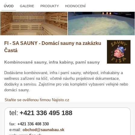
ÚVOD
GALERIE
PRODUKTY
HODNOCENÍ
FI - SA SAUNY - Domácí sauny na zakázku
Častá
Kombinované sauny, infra kabiny, parní sauny
Dodáváme kombinované, infra i parní sauny, whirlpool, infrakabiny a
wellness zařízení na klíč, včetně návrhu projektové dokumentace,
dodávky a servisu. Zajistíme pro vás kompletní vybavení veřejné nebo
domácí sauny.
Staňte se ověřenou firmou Najisto.cz
tel:
+421 336 495 188
fax:
+421 336 408 330
e-mail:
obchod@saunabau.sk