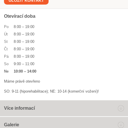
ULOŽIT KONTAKT
Otevírací doba
Po
8:00
–
19:00
Út
8:00
–
19:00
St
8:00
–
19:00
Čt
8:00
–
19:00
Pá
8:00
–
19:00
So
9:00
–
11:00
Ne
10:00
–
14:00
Máme právě otevřeno
SO: 9-11 (hiporehabilitace); NE: 10-14 (komerční vožení)!
Více informací
Galerie