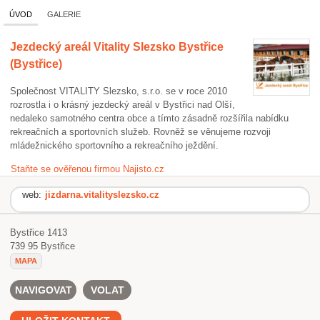
ÚVOD
GALERIE
Jezdecký areál Vitality Slezsko Bystřice
(Bystřice)
Společnost VITALITY Slezsko, s.r.o. se v roce 2010
rozrostla i o krásný jezdecký areál v Bystřici nad Olší,
nedaleko samotného centra obce a tímto zásadně rozšířila nabídku
rekreačních a sportovních služeb. Rovněž se věnujeme rozvoji
mládežnického sportovního a rekreačního ježdění.
Staňte se ověřenou firmou Najisto.cz
web:
jizdarna.vitalityslezsko.cz
Bystřice 1413
739 95
Bystřice
MAPA
NAVIGOVAT
VOLAT