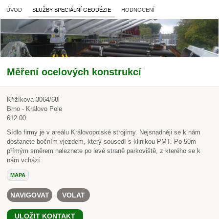
ÚVOD
SLUŽBY SPECIÁLNÍ GEODÉZIE
HODNOCENÍ
Měření ocelových konstrukcí
Křižíkova 3064/68l
Brno - Královo Pole
612 00
Sídlo firmy je v areálu Královopolské strojírny. Nejsnadněji se k nám
dostanete bočním vjezdem, který sousedí s klinikou PMT. Po 50m
přímým směrem naleznete po levé straně parkoviště, z kterého se k
nám vchází.
MAPA
NAVIGOVAT
VOLAT
ULOŽIT KONTAKT