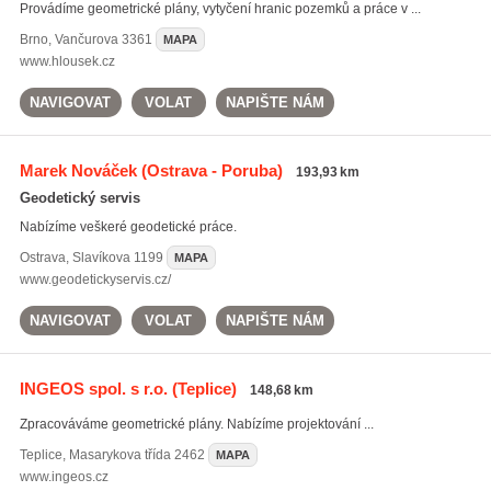
Provádíme geometrické plány, vytyčení hranic pozemků a práce v ...
Brno
,
Vančurova 3361
MAPA
www.hlousek.cz
NAVIGOVAT
VOLAT
NAPIŠTE NÁM
Marek Nováček
(Ostrava - Poruba)
193,93 km
Geodetický servis
Nabízíme veškeré geodetické práce.
Ostrava
,
Slavíkova 1199
MAPA
www.geodetickyservis.cz/
NAVIGOVAT
VOLAT
NAPIŠTE NÁM
INGEOS spol. s r.o.
(Teplice)
148,68 km
Zpracováváme geometrické plány. Nabízíme projektování ...
Teplice
,
Masarykova třída 2462
MAPA
www.ingeos.cz