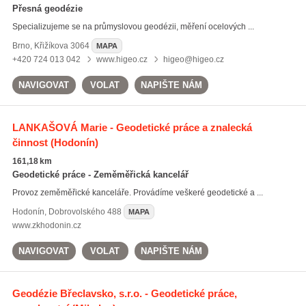
Přesná geodézie
Specializujeme se na průmyslovou geodézii, měření ocelových ...
Brno
,
Křižíkova 3064
MAPA
+420 724 013 042
www.higeo.cz
higeo@higeo.cz
NAVIGOVAT
VOLAT
NAPIŠTE NÁM
LANKAŠOVÁ Marie - Geodetické práce a znalecká
činnost
(Hodonín)
161,18 km
Geodetické práce - Zeměměřická kancelář
Provoz zeměměřické kanceláře. Provádíme veškeré geodetické a ...
Hodonín
,
Dobrovolského 488
MAPA
www.zkhodonin.cz
NAVIGOVAT
VOLAT
NAPIŠTE NÁM
Geodézie Břeclavsko, s.r.o. - Geodetické práce,