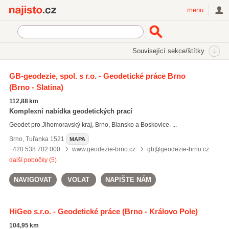
Najisto.cz
menu
SEKCE
ŠTÍTKY
Související sekce/štítky
Najisto.cz
geometrické plány
GB-geodezie, spol. s r.o. - Geodetické práce Brno
(Brno - Slatina)
geometrické plány
(273)
geodézie
(896)
112,88 km
geodetické firmy
(892)
Komplexní nabídka geodetických prací
Geodet pro Jihomoravský kraj, Brno, Blansko a Boskovice. ...
Všechny související štítky
Brno
,
Tuřanka 1521
MAPA
+420 538 702 000
www.geodezie-brno.cz
gb@geodezie-brno.cz
další pobočky (5)
NAVIGOVAT
VOLAT
NAPIŠTE NÁM
HiGeo s.r.o. - Geodetické práce
(Brno - Královo Pole)
104,95 km