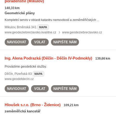
poradenství
(Mikulov)
140,33 km
Geometrické plány
Kompletní servis v oblasti katastru nemovitostí a zeměměřičských ...
Mikulov
,
Brněnská 341
MAPA
www.geodeziebreclavsko.kvalitne.cz
www.geodeziebreclavsko.cz
NAVIGOVAT
VOLAT
NAPIŠTE NÁM
Ing. Alena Podrazká
(Děčín - Děčín IV-Podmokly)
139,66 km
Provádíme geodetické služby.
Děčín
,
Plzeňská 83
MAPA
www.geodetdecin.cz
NAVIGOVAT
VOLAT
NAPIŠTE NÁM
Hloušek s.r.o.
(Brno - Židenice)
109,21 km
zeměměřická kancelář