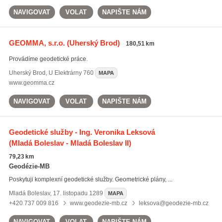
NAVIGOVAT
VOLAT
NAPIŠTE NÁM
GEOMMA, s.r.o.
(Uherský Brod)
180,51 km
Provádíme geodetické práce.
Uherský Brod
,
U Elektrárny 760
MAPA
www.geomma.cz
NAVIGOVAT
VOLAT
NAPIŠTE NÁM
Geodetické služby - Ing. Veronika Leksová
(Mladá Boleslav - Mladá Boleslav II)
79,23 km
Geodézie-MB
Poskytuji komplexní geodetické služby. Geometrické plány, ...
Mladá Boleslav
,
17. listopadu 1289
MAPA
+420 737 009 816
www.geodezie-mb.cz
leksova@geodezie-mb.cz
NAVIGOVAT
VOLAT
NAPIŠTE NÁM