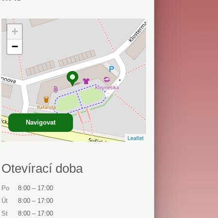
+
−
Navigovat
Leaflet
Otevírací doba
Po
8:00
–
17:00
Út
8:00
–
17:00
St
8:00
–
17:00