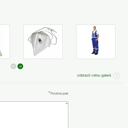
předchozí
další
zobrazit celou galerii
Povinná pole