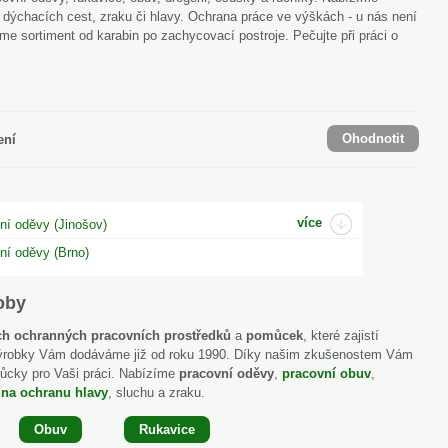
 dýchacích cest, zraku či hlavy. Ochrana práce ve výškách - u nás není
me sortiment od karabin po zachycovací postroje. Pečujte při práci o
Ohodnotit
ení
více
vní oděvy (Jinošov)
vní oděvy (Brno)
roby
h ochranných pracovních prostředků
a
pomůcek
, které zajistí
 výrobky Vám dodáváme již od roku 1990. Díky našim zkušenostem Vám
ůcky pro Vaši práci. Nabízíme
pracovní oděvy
,
pracovní obuv
,
 na ochranu hlavy
, sluchu a zraku.
Obuv
Rukavice