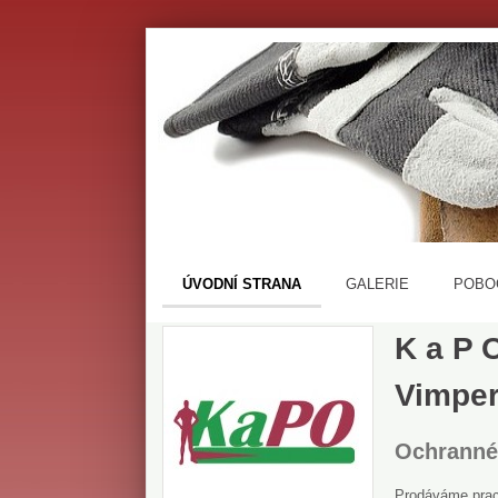
ÚVODNÍ STRANA
GALERIE
POBO
K a P O
Vimpe
Ochranné 
Prodáváme praco