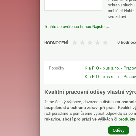
ochranu sluchu,
problém! Nabízí
své zdraví.
Staňte se ověřenou firmou Najisto.cz
0 hodnoc
Pobočky
K a P O - plus s.r.o. - Praco
K a P O - plus s.r.o. - Praco
Kvalitní pracovní oděvy vlastní vý
Jsme český výrobce, dovozce a distributor
osobníc
bezpečnost a ochranu zdraví při práci
. Kvalitní
rádi poradíme a pomůžeme vybrat odpovídající pom
rukavice
,
zboží pro práci ve výškách
či
produkty
Oděvy