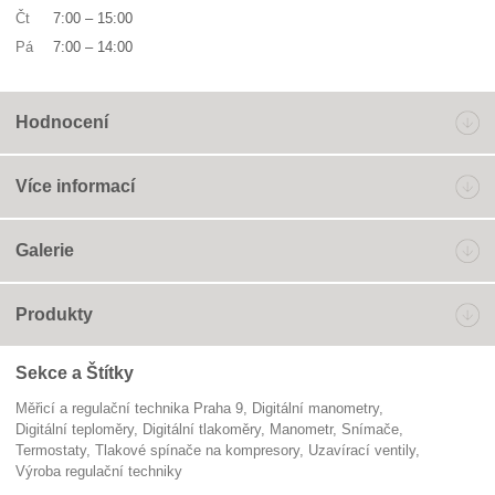
Čt
7:00
–
15:00
Pá
7:00
–
14:00
Hodnocení
Více informací
Galerie
Produkty
Sekce a Štítky
Měřicí a regulační technika Praha 9
digitální manometry
digitální teploměry
digitální tlakoměry
manometr
snímače
termostaty
tlakové spínače na kompresory
uzavírací ventily
výroba regulační techniky