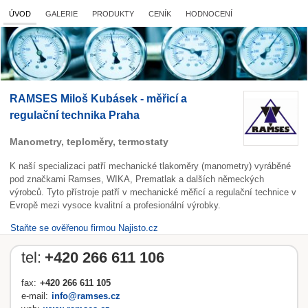
ÚVOD
GALERIE
PRODUKTY
CENÍK
HODNOCENÍ
RAMSES Miloš Kubásek - měřicí a
regulační technika Praha
Manometry, teploměry, termostaty
K naší specializaci patří mechanické tlakoměry (manometry) vyráběné
pod značkami Ramses, WIKA, Prematlak a dalších německých
výrobců. Tyto přístroje patří v mechanické měřicí a regulační technice v
Evropě mezi vysoce kvalitní a profesionální výrobky.
Staňte se ověřenou firmou Najisto.cz
tel:
+420 266 611 106
fax:
+420 266 611 105
e-mail:
info@ramses.cz