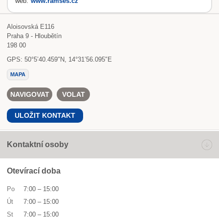
web:
www.ramses.cz
Aloisovská E116
Praha 9 - Hloubětín
198 00
GPS: 50°5’40.459″N, 14°31’56.095″E
MAPA
NAVIGOVAT
VOLAT
ULOŽIT KONTAKT
Kontaktní osoby
Otevírací doba
Po
7:00
–
15:00
Út
7:00
–
15:00
St
7:00
–
15:00