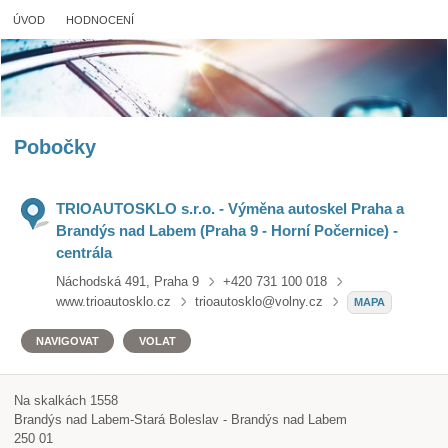
ÚVOD
HODNOCENÍ
Pobočky
TRIOAUTOSKLO s.r.o. - Výměna autoskel Praha a
Brandýs nad Labem (Praha 9 - Horní Počernice) -
centrála
Náchodská 491, Praha 9
+420 731 100 018
www.trioautosklo.cz
trioautosklo@volny.cz
MAPA
NAVIGOVAT
VOLAT
Na skalkách 1558
Brandýs nad Labem-Stará Boleslav - Brandýs nad Labem
250 01