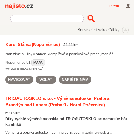
Najisto.cz
menu
SEKCE
ŠTÍTKY
Související sekce/štítky
Najisto.cz
montáž střešních oken
Karel Sláma
(Nepoměřice)
24,44 km
montáž střešních oken
(543)
Nabízíme služby v oblasti klempířské a pokrývačské práce, montáž ...
pokrývačské práce
(2201)
klempířské práce
(2474)
Nepoměřice
51
MAPA
www.slama.kvalitne.cz/
Všechny související štítky
NAVIGOVAT
VOLAT
NAPIŠTE NÁM
TRIOAUTOSKLO s.r.o. - Výměna autoskel Praha a
Brandýs nad Labem
(Praha 9 - Horní Počernice)
69,73 km
Díky rychlé výměně autoskla od TRIOAUTOSKLO se nemusíte bát
kamínků
Výměna a oprava autoskel - čelní, přední, boční i zadní autoskla ...