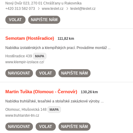
Nový Dvůr 023, 270 01 Chrášťany u Rakovníka
+420 313 582 073
www.teslet.cz
teslet@teslet.cz
VOLAT
NAPIŠTE NÁM
Semotam
(Hostěradice)
111,82 km
Nabídka izolatérských a klempířských prací. Provádíme montáž ...
Hostěradice
439
MAPA
www.klempir-izolace.cz/
NAVIGOVAT
VOLAT
NAPIŠTE NÁM
Martin Tuška
(Olomouc - Černovír)
130,26 km
Nabídka truhlářské, tesařské a stolařské zakázkové výroby. ...
Olomouc
,
Hlušovická 148
MAPA
www.truhlarstvi-tm.cz
NAVIGOVAT
VOLAT
NAPIŠTE NÁM