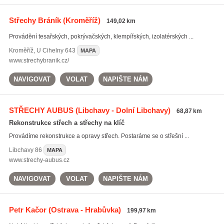
Střechy Bráník
(Kroměříž)
149,02 km
Provádění tesařských, pokrývačských, klempířských, izolatérských ...
Kroměříž
,
U Cihelny 643
MAPA
www.strechybranik.cz/
NAVIGOVAT
VOLAT
NAPIŠTE NÁM
STŘECHY AUBUS
(Libchavy - Dolní Libchavy)
68,87 km
Rekonstrukce střech a střechy na klíč
Provádíme rekonstrukce a opravy střech. Postaráme se o střešní ...
Libchavy
86
MAPA
www.strechy-aubus.cz
NAVIGOVAT
VOLAT
NAPIŠTE NÁM
Petr Kačor
(Ostrava - Hrabůvka)
199,97 km