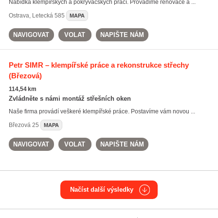
Nabídka klempířských a pokrývačských prací. Provádíme renovace a ...
Ostrava
,
Letecká 585
MAPA
NAVIGOVAT
VOLAT
NAPIŠTE NÁM
Petr SIMR – klempířské práce a rekonstrukce střechy
(Březová)
114,54 km
Zvládněte s námi montáž střešních oken
Naše firma provádí veškeré klempířské práce. Postavíme vám novou ...
Březová
25
MAPA
NAVIGOVAT
VOLAT
NAPIŠTE NÁM
Načíst další výsledky