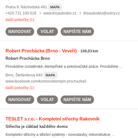
Praha 9
,
Náchodská 491
MAPA
+420 731 100 018
www.trioautosklo.cz
trioautosklo@volny.cz
další pobočky (1)
NAVIGOVAT
VOLAT
NAPIŠTE NÁM
Robert Procházka
(Brno - Veveří)
106,03 km
Robert Procházka Brno
Provádíme izolatérské, klempířské a pokrývačské práce. Provádíme ...
Brno
,
Štefánikova 840
MAPA
www.facebook.com/kominiciklempiri.prochazka5
další pobočky (1)
NAVIGOVAT
VOLAT
NAPIŠTE NÁM
TESLET s.r.o. - Kompletní střechy Rakovník
Střecha je základ každého domu
Kompletní střechy a střešní systémy - novostavby, rekonstrukce, ...