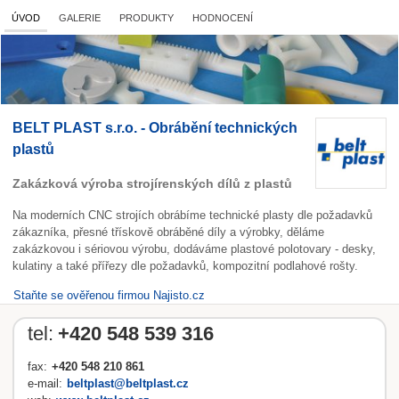
ÚVOD
GALERIE
PRODUKTY
HODNOCENÍ
BELT PLAST s.r.o. - Obrábění technických
plastů
Zakázková výroba strojírenských dílů z plastů
Na moderních CNC strojích obrábíme technické plasty dle požadavků
zákazníka, přesné třískově obráběné díly a výrobky, děláme
zakázkovou i sériovou výrobu, dodáváme plastové polotovary - desky,
kulatiny a také přířezy dle požadavků, kompozitní podlahové rošty.
Staňte se ověřenou firmou Najisto.cz
tel:
+420 548 539 316
fax:
+420 548 210 861
e-mail:
beltplast@beltplast.cz