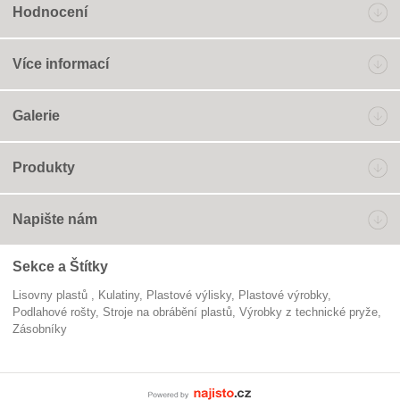
Hodnocení
Více informací
Galerie
Produkty
Napište nám
Sekce a Štítky
Lisovny plastů
kulatiny
plastové výlisky
plastové výrobky
podlahové rošty
stroje na obrábění plastů
Výrobky z technické pryže
zásobníky
Powered by Najisto.c