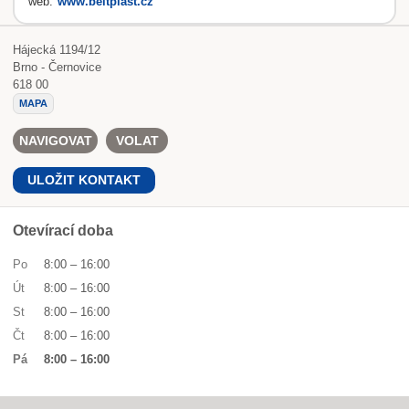
web:
www.beltplast.cz
Hájecká 1194/12
Brno - Černovice
618 00
MAPA
NAVIGOVAT
VOLAT
ULOŽIT KONTAKT
Otevírací doba
Po
8:00
–
16:00
Út
8:00
–
16:00
St
8:00
–
16:00
Čt
8:00
–
16:00
Pá
8:00
–
16:00