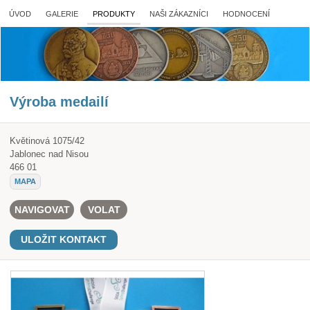
ÚVOD
GALERIE
PRODUKTY
NAŠI ZÁKAZNÍCI
HODNOCENÍ
Výroba medailí
Květinová 1075/42
Jablonec nad Nisou
466 01
MAPA
NAVIGOVAT
VOLAT
ULOŽIT KONTAKT