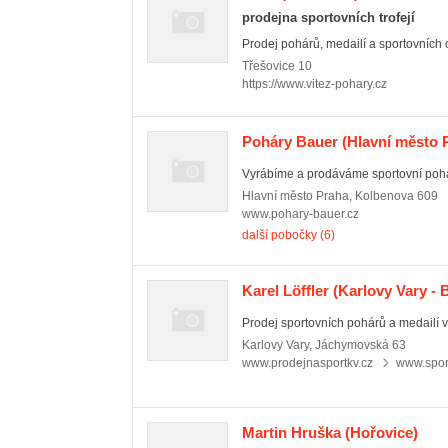
prodejna sportovních trofejí
Prodej pohárů, medailí a sportovních 
Třešovice
10
https://www.vitez-pohary.cz
Poháry Bauer
(Hlavní město 
Vyrábíme a prodáváme sportovní pohá
Hlavní město Praha
,
Kolbenova 609
www.pohary-bauer.cz
další pobočky (6)
Karel Löffler
(Karlovy Vary - 
Prodej sportovních pohárů a medailí v
Karlovy Vary
,
Jáchymovská 63
www.prodejnasportkv.cz
www.spor
Martin Hruška
(Hořovice)