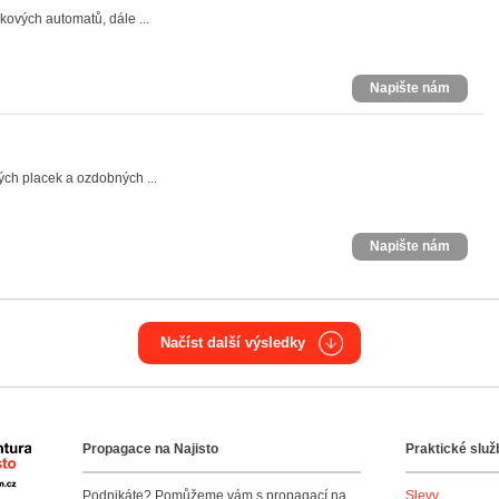
kových automatů, dále ...
Napište nám
ných placek a ozdobných ...
Napište nám
Načíst další výsledky
Propagace na Najisto
Praktické služ
Agentura Najisto
Podnikáte? Pomůžeme vám s propagací na
Slevy