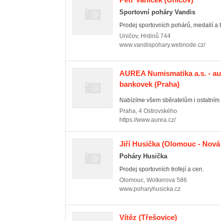
Sportovní poháry Vandis
Prodej sportovních pohárů, medailí a t
Uničov
,
Hrdinů 744
www.vandispohary.webnode.cz/
AUREA Numismatika a.s. - auk
bankovek
(Praha)
Nabízíme všem sběratelům i ostatním
Praha
,
4 Ostrovského
https://www.aurea.cz/
Jiří Husička
(Olomouc - Nová 
Poháry Husička
Prodej sportovních trofejí a cen.
Olomouc
,
Wolkerova 586
www.poharyhusicka.cz
Vítěz
(Třešovice)