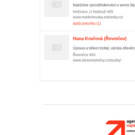
Nabízíme zprostředkování a servis šip
Hořovice
,
U Nádraží 405
www.martinhruska.estranky.cz/
další pobočky (1)
Hana Kneřová
(Řevničov)
Úprava a bělení trofejí, výroba dřevě
Řevničov
464
www.zkrasnedoliny.cz/sluzby/