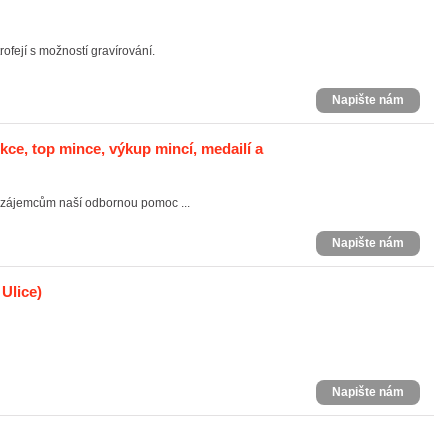
rofejí s možností gravírování.
Napište nám
ce, top mince, výkup mincí, medailí a
 zájemcům naší odbornou pomoc ...
Napište nám
Ulice)
Napište nám