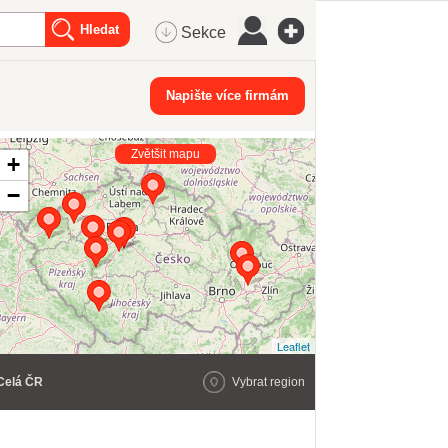
Sekce
Napište více firmám
Zvětšit mapu
+
−
Leaflet
Celá ČR
Vybrat region