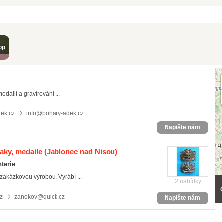
op
dailí a gravírování ...
ek.cz
info@pohary-adek.cz
Napište nám
aky, medaile
(Jablonec nad Nisou)
terie
akázkovou výrobou. Vyrábí ...
2 nabídky
z
zanokov@quick.cz
Napište nám