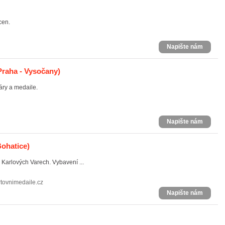
cen.
Napište nám
Praha - Vysočany)
ry a medaile.
Napište nám
Bohatice)
 Karlových Varech. Vybavení ...
tovnimedaile.cz
Napište nám