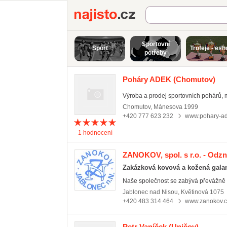
Najisto.cz
Sportovní
Sport
Trofeje - esh
potřeby
Poháry ADEK
(Chomutov)
Výroba a prodej sportovních pohárů, me
Chomutov
,
Mánesova 1999
+420 777 623 232
www.pohary-ad
1
hodnocení
ZANOKOV, spol. s r.o. - Odzn
Zakázková kovová a kožená galan
Naše společnost se zabývá převážně z
Jablonec nad Nisou
,
Květinová 1075
+420 483 314 464
www.zanokov.c
Petr Vaníček
(Uničov)