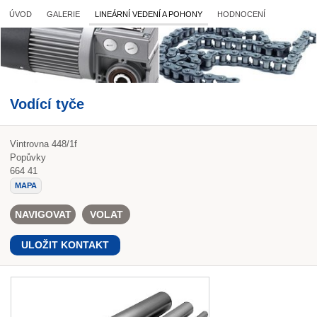
ÚVOD
GALERIE
LINEÁRNÍ VEDENÍ A POHONY
HODNOCENÍ
Vodící tyče
Vintrovna 448/1f
Popůvky
664 41
MAPA
NAVIGOVAT
VOLAT
ULOŽIT KONTAKT